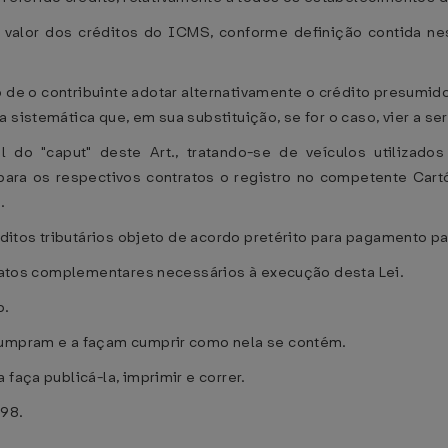
 valor dos créditos do ICMS, conforme definição contida nest
to de o contribuinte adotar alternativamente o crédito presumi
sistemática que, em sua substituição, se for o caso, vier a ser 
l do "caput" deste Art., tratando-se de veículos utilizado
 para os respectivos contratos o registro no competente Cart
.
réditos tributários objeto de acordo pretérito para pagamento pa
ar atos complementares necessários à execução desta Lei.
o.
 cumpram e a façam cumprir como nela se contém.
faça publicá-la, imprimir e correr.
998.