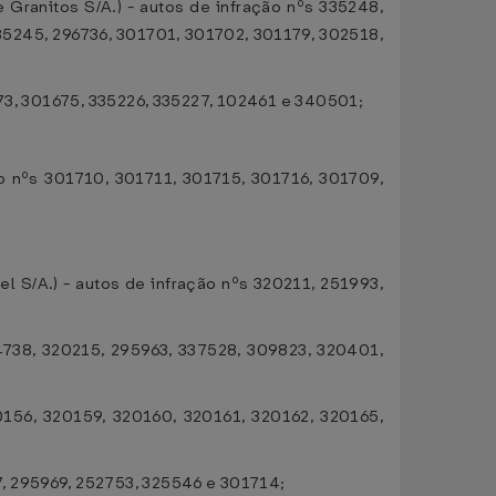
Granitos S/A.) - autos de infração nºs 335248,
35245, 296736, 301701, 301702, 301179, 302518,
1673, 301675, 335226, 335227, 102461 e 340501;
ão nºs 301710, 301711, 301715, 301716, 301709,
l S/A.) - autos de infração nºs 320211, 251993,
4738, 320215, 295963, 337528, 309823, 320401,
0156, 320159, 320160, 320161, 320162, 320165,
7, 295969, 252753, 325546 e 301714;