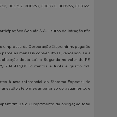
1713, 301712, 308969, 308970, 308965, 308966,
rticipações Sociais S.A. - autos de infração nºs
r, as empresas da Corporação Itapemirim, pagarão
to parcelas mensais consecutivas, vencendo-se a
publicação desta Lei, a Segunda no valor de R$
$ 234.415,00 (duzentos e trinta e quatro mil,
tes à taxa referencial do Sistema Especial de
 transação até o mês anterior ao do pagamento, e
Itapemirim pelo Cumprimento da obrigação total