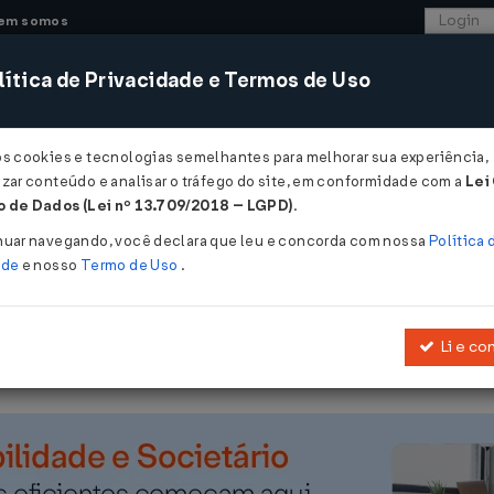
em somos
ítica de Privacidade e Termos de Uso
CONSULTORIA
SISTEMAS
COMÉRCIO EXTER
os cookies e tecnologias semelhantes para melhorar sua experiência,
zar conteúdo e analisar o tráfego do site, em conformidade com a
Lei
 Espírito Santo
 de Dados (Lei nº 13.709/2018 – LGPD)
.
nuar navegando, você declara que leu e concorda com nossa
Política 
ade
e nosso
Termo de Uso
.
Li e co
rito Santo a transacionar com as empresas da Corporação Itapemirim