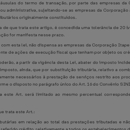
láusulas do termo de transação, por parte das empresas da C
 ou administrativa, sujeitando-se as empresas da Corporação
ributários originalmente constituídos.
ta de que trata este artigo, é concedida uma tolerância de 20 
ação for manifesta nesse prazo.
e com esta lei, não dispensa as empresas da Corporação Itape
e de ações de execução fiscal que tenham por objeto os crédit
oderão, a partir da vigência desta Lei, abater do imposto inc
imposto, ainda, que por substituição tributária, relativo a com
tamente necessários à prestação de serviços restrito aos pr
me o disposto no parágrafo único do Art. 16 do Convênio SINIE
a este Art. será limitado ao mesmo percentual correspond
e trata este Art.:
ributárias em relação ao total das prestações tributadas e n
eferido crédito, relativamente a todos os estabelecimentos