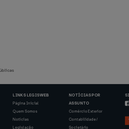
úblicas
LINKS LEGISWEB
NOTÍCIAS POR
S
Página Inicial
ASSUNTO
Quem Somos
Comércio Exterior
Notícias
Contabilidade /
Legislação
Societário