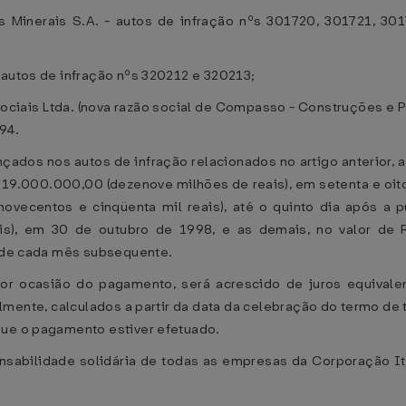
 Minerais S.A. - autos de infração nºs 301720, 301721, 30
 autos de infração nºs 320212 e 320213;
iais Ltda. (nova razão social de Compasso - Construções e Pa
94.
 lançados nos autos de infração relacionados no artigo anterio
$ 19.000.000,00 (dezenove milhões de reais), em setenta e oi
novecentos e cinqüenta mil reais), até o quinto dia após a 
ais), em 30 de outubro de 1998, e as demais, no valor de R
a de cada mês subsequente.
por ocasião do pagamento, será acrescido de juros equivalen
mente, calculados a partir da data da celebração do termo de
que o pagamento estiver efetuado.
onsabilidade solidária de todas as empresas da Corporação 