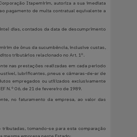
orporação Itapemirim, autoriza a sua imediata
 ao pagamento de multa contratual equivalente a
(vinte) dias, contados da data de descumprimento
mirim de ônus da sucumbência, inclusive custas,
os tributários relacionado no Art. 1º.
idente nas prestações realizadas em cada período
bustível, lubrificantes, pneus e câmaras-de-ar de
odutos empregados ou utilizados exclusivamente
F N.º 06, de 21 de fevereiro de 1989.
ente, no faturamento da empresa, ao valor das
ão tributadas, tomando-se para esta comparação
 da mesma empresa neste Estado;