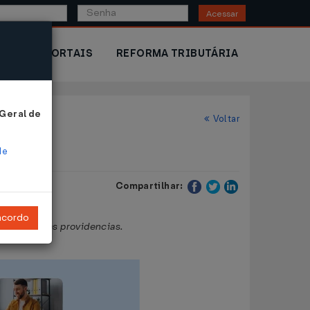
Acessar
IOR
PORTAIS
REFORMA TRIBUTÁRIA
 Geral de
Voltar
de
Compartilhar:
ncordo
 e dá outras providencias.