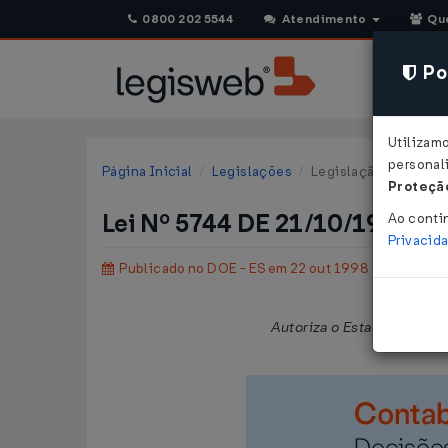
0800 202 5544
Atendimento
Qu
Pol
Utilizam
personali
Página Inicial
Legislações
Legislação Estadual -
Proteção
Lei Nº 5744 DE 21/10/1998
Ao conti
Privacid
Publicado no DOE - ES em 22 out 1998
Autoriza o Estado do Espí