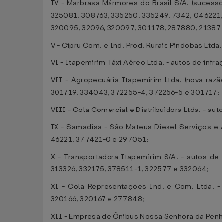
IV - Marbrasa Mármores do Brasil S/A. (sucess
325081, 308763, 335250, 335249, 7342, 046221,
320095, 32096, 320097, 301178, 287880, 21387
V - Cipru Com. e Ind. Prod. Rurais Pindobas Ltd
VI - Itapemirim Táxi Aéreo Ltda. - autos de inf
VII - Agropecuária Itapemirim Ltda. (nova raz
301719, 334043, 372255-4, 372256-5 e 301717;
VIII - Cola Comercial e Distribuidora Ltda. - au
IX - Samadisa - São Mateus Diesel Serviços e A
46221, 377421-0 e 297051;
X - Transportadora Itapemirim S/A. - autos d
313326, 332175, 378511-1, 322577 e 332064;
XI - Cola Representações Ind. e Com. Ltda. -
320166, 320167 e 277848;
XII - Empresa de Ônibus Nossa Senhora da Penha