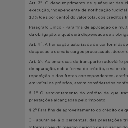
Art. 3º. O descumprimento de quaisquer das c
execução, independente de notificação judicial
10% (dez por cento) do valor total dos créditos t
Parágrafo Único - Para fins de aplicação de mul
da obrigação, a qual será dispensada se a obrig
Art. 4º. A transação autorizada de conformidad
despesas e demais cargos processuais, decorrent
Art. 5º. As empresas de transporte rodoviário p
de apuração, sob a forma de crédito, o valor do 
reposição e dos fretes correspondentes, estri
em veículos próprios, assim considerados confor
§ 1º O aproveitamento do crédito de que trat
prestações alcançadas pelo imposto.
§ 2º Para fins de aproveitamento do crédito de qu
I - apurar-se-á o percentual das prestações t
informações do mesmo período de apuração do r