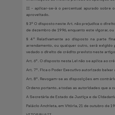
II - aplicar-se-à o percentual apurado sobre o
aproveitado.
§ 3º O disposto neste Art. não prejudica o direi
de dezembro de 1996, enquanto este vigorar, ou a 
§ 4º Relativamente ao disposto na parte fina
arrendamento, ou qualquer outro, será exigido
vedado o direito de crédito previsto neste artigo
Art. 6º. O disposto nesta Lei não se aplica ao c
Art. 7º. Fica o Poder Executivo autorizado baix
Art. 8º. Revogam-se as disposições em contrári
Ordeno portanto, a todas as autoridades que a
A Secretária de Estado da Justiça e da Cidadania 
Palácio Anchieta, em Vitória, 21 de outubro de 1
VITOR BUAIZ