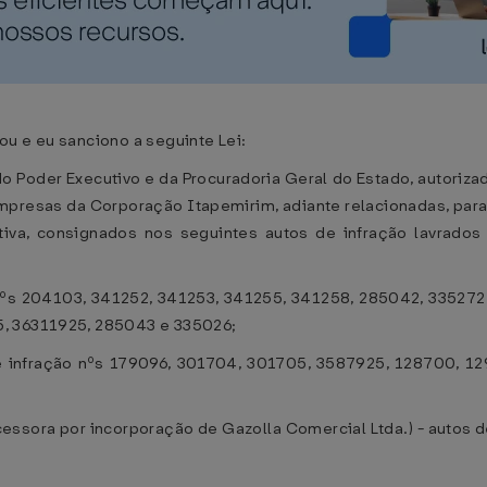
u e eu sanciono a seguinte Lei:
s do Poder Executivo e da Procuradoria Geral do Estado, autoriza
mpresas da Corporação Itapemirim, adiante relacionadas, para 
ativa, consignados nos seguintes autos de infração lavrado
o nºs 204103, 341252, 341253, 341255, 341258, 285042, 33527
5, 36311925, 285043 e 335026;
de infração nºs 179096, 301704, 301705, 3587925, 128700, 1
sucessora por incorporação de Gazolla Comercial Ltda.) - autos 