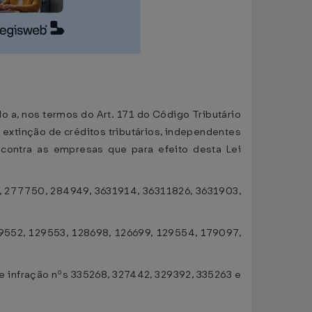
do a, nos termos do Art. 171 do Código Tributário
extinção de créditos tributários, independentes
s contra as empresas que para efeito desta Lei
2, 277750, 284949, 3631914, 36311826, 3631903,
29552, 129553, 128698, 126699, 129554, 179097,
de infração nºs 335268, 327442, 329392, 335263 e