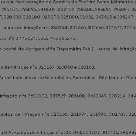
ora por incorporação de Sambra do Espírito Santo Mármores e 
 296454, 296896, 340502, 302422, 286688, 286891, 296897, 3
7, 320098, 320100, 325079, 325080, 32082, 347915 e 335247;
a. - autos de infração nºs 335244, 301666, 301665, 301672, 30
ração nºs 3775024, 335274 e 335275;
ão social de Agropecuária Itapemirim S/A.) - autos de infraç
tos de infração nºs 320169, 323050 e 320168;
utos Ltda. (nova razão social de Samadisa - São Mateus Diese
e infração nºs 3621002, 337529, 286600, 3620969, 320214, 34
 autos de infração nºs 320155, 251994, 251995, 301703, 32
 S.A. - autos de infração nºs 301708, 301707, 301706, 29598