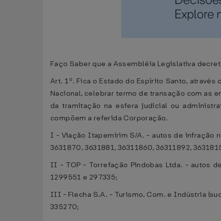
Faço Saber que a Assembléia Legislativa decreto
Art. 1º. Fica o Estado do Espírito Santo, atravé
Nacional, celebrar termo de transação com as e
da tramitação na esfera judicial ou administr
compõem a referida Corporação.
I - Viação Itapemirim S/A. - autos de infraçã
3631870, 3631881, 36311860, 36311892, 363181
II - TOP - Torrefação Pindobas Ltda. - autos 
1299551 e 297335;
III - Flecha S.A. - Turismo, Com. e Indústria (
335270;