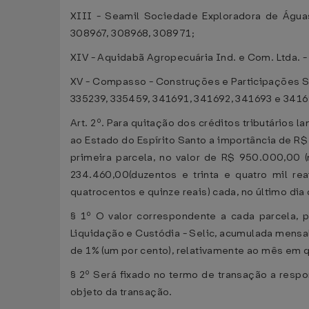
XIII - Seamil Sociedade Exploradora de Águas
308967, 308968, 308971;
XIV - Aquidabã Agropecuária Ind. e Com. Ltda. -
XV - Compasso - Construções e Participações Soc
335239, 335459, 341691, 341692, 341693 e 3416
Art. 2º. Para quitação dos créditos tributários
ao Estado do Espírito Santo a importância de R
primeira parcela, no valor de R$ 950.000,00 (
234.460,00(duzentos e trinta e quatro mil re
quatrocentos e quinze reais) cada, no último di
§ 1º O valor correspondente a cada parcela, 
Liquidação e Custódia - Selic, acumulada mensal
de 1% (um por cento), relativamente ao mês em 
§ 2º Será fixado no termo de transação a resp
objeto da transação.