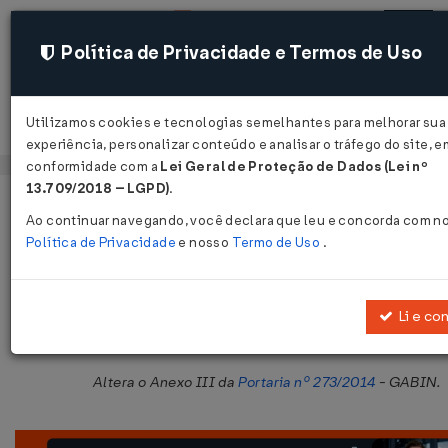
Política de Privacidade e Termos de Uso
Utilizamos cookies e tecnologias semelhantes para melhorar sua
Acessar
experiência, personalizar conteúdo e analisar o tráfego do site, e
conformidade com a
Lei Geral de Proteção de Dados (Lei nº
13.709/2018 – LGPD)
.
Página Inicial
Legislações
Legislação Estadual - Maranhão
Ao continuar navegando, você declara que leu e concorda com n
Política de Privacidade
e nosso
Termo de Uso
.
Portaria GABIN Nº 482 DE 15/10/20
Publicado no DOE - MA em 20 out 2015
Li e co
Compartilhar:
Altera o Anexo III da
Portaria nº 273/2014
- GABIN.