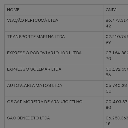
NOME
CNPJ
VIAÇÃO PERICUMÃ LTDA
86.773.31
42
TRANSPORTE MARINA LTDA
02.210.74
99
EXPRESSO RODOVIARIO 1001 LTDA
07.164.88
70
EXPRESSO SOLEMAR LTDA
00.192.65
86
AUTOVIARIA MATOS LTDA
05.740.28
00
OSCAR MOREIRA DE ARAUJO FILHO
00.403.37
80
SÃO BENEDITO LTDA
06.253.36
15