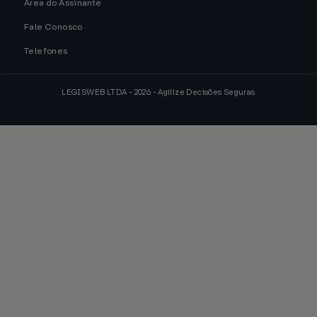
Área do Assinante
Fale Conosco
Telefones
LEGISWEB LTDA - 2026 - Agilize Decisões Seguras