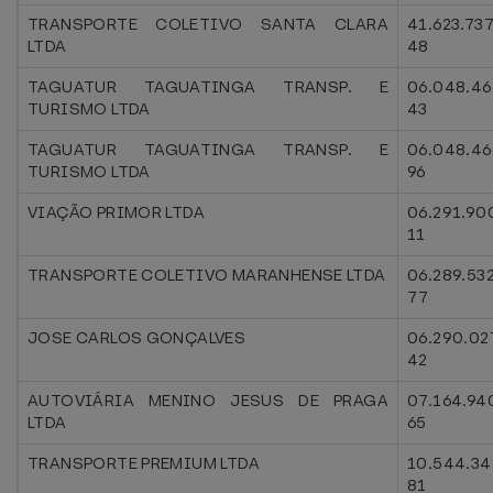
TRANSPORTE COLETIVO SANTA CLARA
41.623.73
LTDA
48
TAGUATUR TAGUATINGA TRANSP. E
06.048.46
TURISMO LTDA
43
TAGUATUR TAGUATINGA TRANSP. E
06.048.46
TURISMO LTDA
96
VIAÇÃO PRIMOR LTDA
06.291.90
11
TRANSPORTE COLETIVO MARANHENSE LTDA
06.289.53
77
JOSE CARLOS GONÇALVES
06.290.02
42
AUTOVIÁRIA MENINO JESUS DE PRAGA
07.164.94
LTDA
65
TRANSPORTE PREMIUM LTDA
10.544.34
81