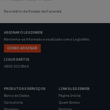
Secretário de Estado da Fazenda
ASSINAR O LEGISWEB
Mantenha-se informado e atualizado com o LegisWeb.
COMO ASSINAR
LIGUE GRÁTIS
0800 202 5544
PRODUTOS E SERVIÇOS
LINKS LEGISWEB
Banco de Dados
Página Inicial
Consultoria
Quem Somos
Sistemas
Notícias