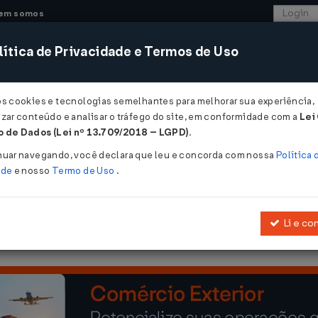
em somos
ítica de Privacidade e Termos de Uso
CONSULTORIA
SISTEMAS
COMÉRCIO EXTER
os cookies e tecnologias semelhantes para melhorar sua experiência,
zar conteúdo e analisar o tráfego do site, em conformidade com a
Lei
 de Dados (Lei nº 13.709/2018 – LGPD)
.
10/2015
nuar navegando, você declara que leu e concorda com nossa
Política 
ade
e nosso
Termo de Uso
.
Li e co
/85, que dispõe sobre substituição tributária nas operações com ci