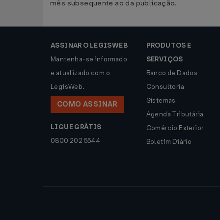
mês subsequente ao da publicação.
ASSINAR O LEGISWEB
PRODUTOS E
Mantenha-se informado
SERVIÇOS
e atualizado com o
Banco de Dados
LegisWeb.
Consultoria
Sistemas
COMO ASSINAR
Agenda Tributária
LIGUE GRÁTIS
Comércio Exterior
0800 202 5544
Boletim Diário