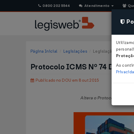
0800 202 5544
Atendimento
Qu
Pol
Utilizam
personali
Página Inicial
Legislações
Legislação Federal
Proteção
Protocolo ICMS Nº 74 DE 07/
Ao conti
Privacid
Publicado no DOU em 8 out 2015
Altera o Protocolo ICM 11