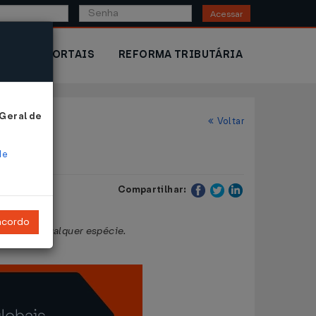
Acessar
IOR
PORTAIS
REFORMA TRIBUTÁRIA
 Geral de
Voltar
de
Compartilhar:
ncordo
mento de qualquer espécie.