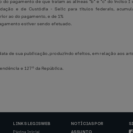
o do pagamento de que tratam as alíneas "b" e "c" do inciso I 
idação e de Custódia - Selic para títulos federais, acum
rior ao do pagamento, e de 1%
pagamento estiver sendo efetuado.
data de sua publicação, produzindo efeitos, em relação aos arts. 
pendência e 127º da República.
LINKS LEGISWEB
NOTÍCIAS POR
S
Página Inicial
ASSUNTO