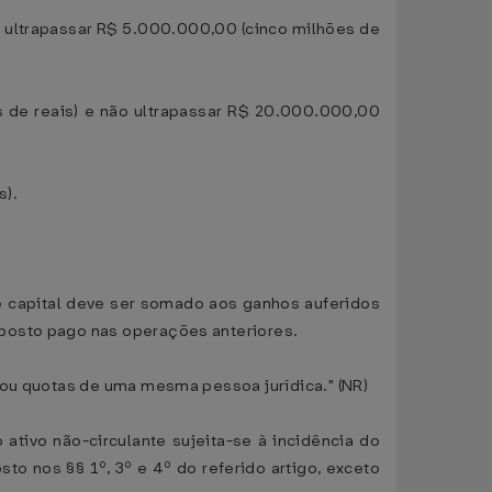
o ultrapassar R$ 5.000.000,00 (cinco milhões de
s de reais) e não ultrapassar R$ 20.000.000,00
s).
e capital deve ser somado aos ganhos auferidos
mposto pago nas operações anteriores.
 ou quotas de uma mesma pessoa jurídica." (NR)
ativo não-circulante sujeita-se à incidência do
osto nos §§ 1º, 3º e 4º do referido artigo, exceto