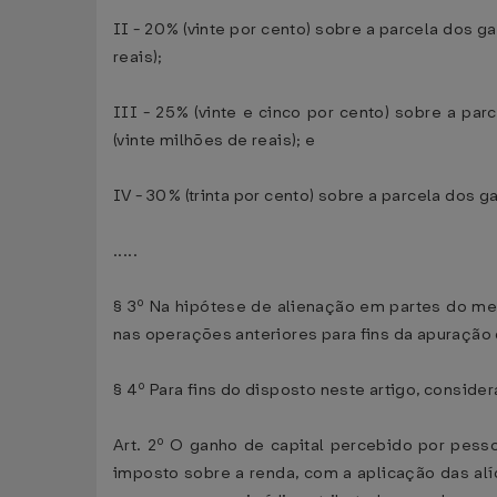
II - 20% (vinte por cento) sobre a parcela dos
reais);
III - 25% (vinte e cinco por cento) sobre a p
(vinte milhões de reais); e
IV - 30% (trinta por cento) sobre a parcela dos 
.....
§ 3º Na hipótese de alienação em partes do me
nas operações anteriores para fins da apuração
§ 4º Para fins do disposto neste artigo, consid
Art. 2º O ganho de capital percebido por pesso
imposto sobre a renda, com a aplicação das alí