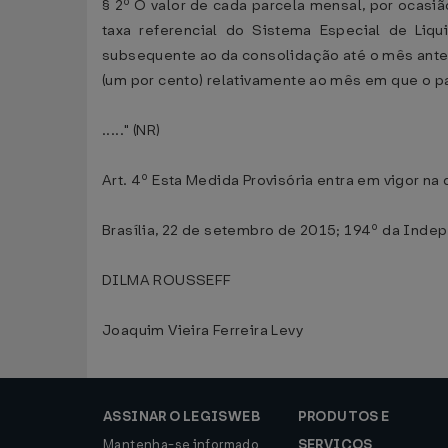
§ 2º O valor de cada parcela mensal, por ocasiã
taxa referencial do Sistema Especial de Liqu
subsequente ao da consolidação até o mês ante
(um por cento) relativamente ao mês em que o 
....." (NR)
Art. 4º Esta Medida Provisória entra em vigor na 
Brasília, 22 de setembro de 2015; 194º da Inde
DILMA ROUSSEFF
Joaquim Vieira Ferreira Levy
ASSINAR O LEGISWEB
PRODUTOS E
Mantenha-se informado
SERVIÇOS