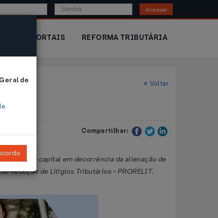
Acessar
IOR
PORTAIS
REFORMA TRIBUTÁRIA
 Geral de
Voltar
de
Compartilhar:
ncordo
 de ganho de capital em decorrência da alienação de
a de Redução de Litígios Tributários - PRORELIT.