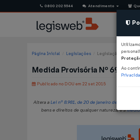
0800 202 5544
Atendimento
Qu
Pol
Utilizam
personali
Página Inicial
Legislações
Legislação Federal
Proteção
Medida Provisória Nº 692 DE
Ao conti
Privacid
Publicado no DOU em 22 set 2015
Altera a
Lei nº 8.981, de 20 de janeiro de 1995
, par
bens e direitos de qualquer natureza, e a
Medida