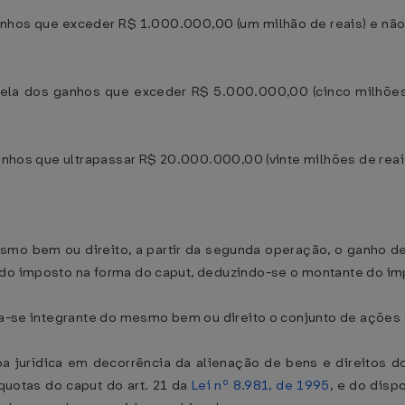
 ganhos que exceder R$ 1.000.000,00 (um milhão de reais) e nã
arcela dos ganhos que exceder R$ 5.000.000,00 (cinco milhõe
ganhos que ultrapassar R$ 20.000.000,00 (vinte milhões de reai
smo bem ou direito, a partir da segunda operação, o ganho d
 do imposto na forma do caput, deduzindo-se o montante do i
era-se integrante do mesmo bem ou direito o conjunto de ações
a jurídica em decorrência da alienação de bens e direitos do 
quotas do caput do art. 21 da
Lei nº 8.981, de 1995
, e do disp