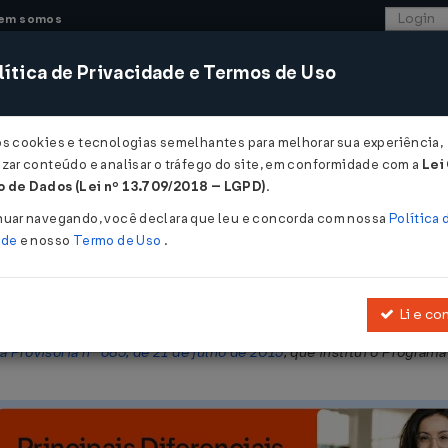
em somos
ítica de Privacidade e Termos de Uso
CONSULTORIA
SISTEMAS
COMÉRCIO EXTER
os cookies e tecnologias semelhantes para melhorar sua experiência,
zar conteúdo e analisar o tráfego do site, em conformidade com a
Lei
 de Dados (Lei nº 13.709/2018 – LGPD)
.
 22/09/2015
nuar navegando, você declara que leu e concorda com nossa
Política 
ade
e nosso
Termo de Uso
.
Li e co
a dispor acerca da incidência de imposto sobre a renda na hipótese
 Provisória nº 685, de 21 de julho de 2015
, que institui o Program