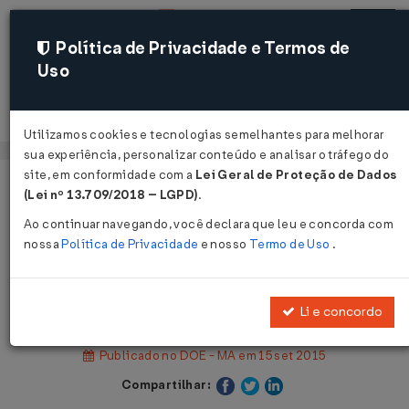
Política de Privacidade e Termos de
Uso
Acessar
Utilizamos cookies e tecnologias semelhantes para melhorar
sua experiência, personalizar conteúdo e analisar o tráfego do
site, em conformidade com a
Lei Geral de Proteção de Dados
Página Inicial
Legislações
Legislação Estadual - Maranhão
(Lei nº 13.709/2018 – LGPD)
.
Ao continuar navegando, você declara que leu e concorda com
Voltar
nossa
Política de Privacidade
e nosso
Termo de Uso
.
Portaria GABIN Nº 413 DE
31/08/2015
Li e concordo
Publicado no DOE - MA em 15 set 2015
Compartilhar: