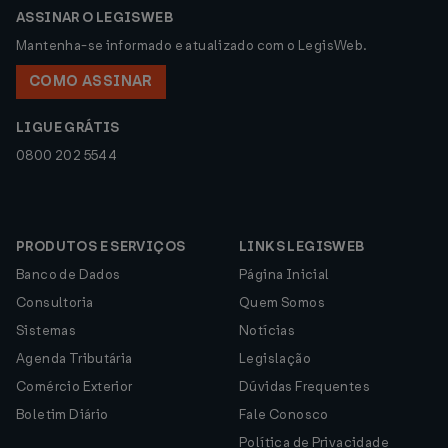
ASSINAR O LEGISWEB
Mantenha-se informado e atualizado com o LegisWeb.
COMO ASSINAR
LIGUE GRÁTIS
0800 202 5544
PRODUTOS E SERVIÇOS
LINKS LEGISWEB
Banco de Dados
Página Inicial
Consultoria
Quem Somos
Sistemas
Notícias
Agenda Tributária
Legislação
Comércio Exterior
Dúvidas Frequentes
Boletim Diário
Fale Conosco
Política de Privacidade