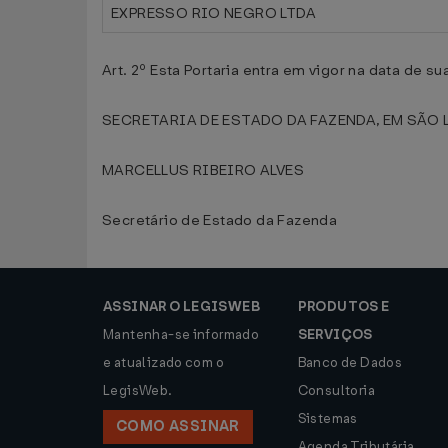
EXPRESSO RIO NEGRO LTDA
Art. 2º Esta Portaria entra em vigor na data de s
SECRETARIA DE ESTADO DA FAZENDA, EM SÃO L
MARCELLUS RIBEIRO ALVES
Secretário de Estado da Fazenda
ASSINAR O LEGISWEB
PRODUTOS E
Mantenha-se informado
SERVIÇOS
e atualizado com o
Banco de Dados
LegisWeb.
Consultoria
Sistemas
COMO ASSINAR
Agenda Tributária