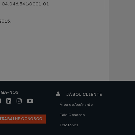
04.046.541/0001-01
 2015.
IGA-NOS
JÁ SOU CLIENTE
Área do Assinante
Fale Conosco
TRABALHE CONOSCO
Telefones