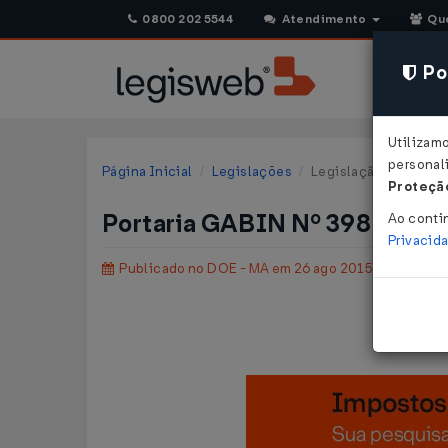
0800 202 5544
Atendimento
Qu
Pol
Utilizam
personali
Página Inicial
Legislações
Legislação Estadual
Proteção
Portaria GABIN Nº 398 DE 2
Ao conti
Privacid
Publicado no DOE - MA em 26 ago 2015