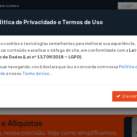
em somos
ítica de Privacidade e Termos de Uso
CONSULTORIA
SISTEMAS
COMÉRCIO EXTER
os cookies e tecnologias semelhantes para melhorar sua experiência,
zar conteúdo e analisar o tráfego do site, em conformidade com a
Lei
 - Maranhão
 de Dados (Lei nº 13.709/2018 – LGPD)
.
4/08/2015
nuar navegando, você declara que leu e concorda com nossa
Política 
ade
e nosso
Termo de Uso
.
Li e co
Altera o Anexo III da
Portaria nº 273/2014
GABIN.