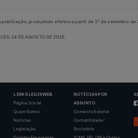
ua publicação, produzindo efeitos a partir de 1º de setembro de
UÍS, 24 DE AGOSTO DE 2015.
LINKS LEGISWEB
NOTÍCIAS POR
S
Página Inicial
ASSUNTO
Quem Somos
Comércio Exterior
Notícias
Contabilidade /
Legislação
Societário
Dúvidas Frequentes
ICMS, IPI, ISS e Outros