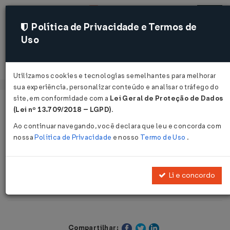
Política de Privacidade e Termos de
Uso
Acessar
Utilizamos cookies e tecnologias semelhantes para melhorar
sua experiência, personalizar conteúdo e analisar o tráfego do
site, em conformidade com a
Lei Geral de Proteção de Dados
Página Inicial
Legislações
(Lei nº 13.709/2018 – LGPD)
.
Legislação Estadual - Minas Gerais
Ao continuar navegando, você declara que leu e concorda com
nossa
Política de Privacidade
e nosso
Termo de Uso
.
Voltar
Consulta de Contribuinte SEFAZ Nº
Li e concordo
88 DE 07/06/2004
Compartilhar: