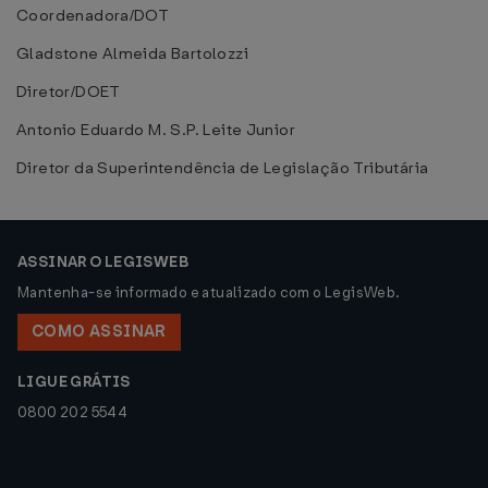
Coordenadora/DOT
Gladstone Almeida Bartolozzi
Diretor/DOET
Antonio Eduardo M. S.P. Leite Junior
Diretor da Superintendência de Legislação Tributária
ASSINAR O LEGISWEB
Mantenha-se informado e atualizado com o LegisWeb.
COMO ASSINAR
LIGUE GRÁTIS
0800 202 5544