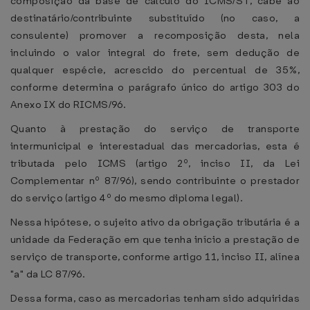
composição da base de cálculo do ICMS/ST, cabe ao
destinatário/contribuinte substituído (no caso, a
consulente) promover a recomposição desta, nela
incluindo o valor integral do frete, sem dedução de
qualquer espécie, acrescido do percentual de 35%,
conforme determina o parágrafo único do artigo 303 do
Anexo IX do RICMS/96.
Quanto à prestação do serviço de transporte
intermunicipal e interestadual das mercadorias, esta é
tributada pelo ICMS (artigo 2º, inciso II, da Lei
Complementar nº 87/96), sendo contribuinte o prestador
do serviço (artigo 4º do mesmo diploma legal).
Nessa hipótese, o sujeito ativo da obrigação tributária é a
unidade da Federação em que tenha início a prestação de
serviço de transporte, conforme artigo 11, inciso II, alínea
"a" da LC 87/96.
Dessa forma, caso as mercadorias tenham sido adquiridas