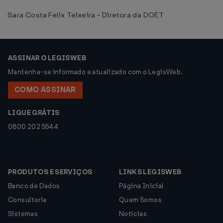
Sara Costa Felix Teixeira - Diretora da DOET
ASSINAR O LEGISWEB
Mantenha-se informado e atualizado com o LegisWeb.
COMO ASSINAR
LIGUE GRÁTIS
0800 202 5544
PRODUTOS E SERVIÇOS
LINKS LEGISWEB
Banco de Dados
Página Inicial
Consultoria
Quem Somos
Sistemas
Notícias