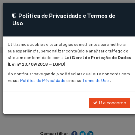
Política de Privacidade e Termos de
Uso
Acessar
Utilizamos cookies e tecnologias semelhantes para melhorar
sua experiência, personalizar conteúdo e analisar o tráfego do
site, em conformidade com a
Lei Geral de Proteção de Dados
Página Inicial
Legislações
(Lei nº 13.709/2018 – LGPD)
.
Legislação Estadual - Minas Gerais
Ao continuar navegando, você declara que leu e concorda com
nossa
Política de Privacidade
e nosso
Termo de Uso
.
Voltar
Consulta de Contribuinte SEFAZ Nº
Li e concordo
234 DE 14/10/1998
Compartilhar: