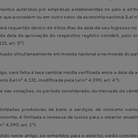
entos auferidos por emprêsas estabelecidas no país e atribuí
ue procedem ou em outro setor da economia nacional (Lei nº 4.
será requerido dentro de trinta dias da data de seu ingresso 
da data da aprovação do respectivo registro contábil, pelo
31, art. 5º).
etuado simultaneamente em moeda nacional e na moeda do país 
tigo, será feita à taxa cambial média verificada entre a data da
to (Lei nº 4.131, modificada pela Lei nº 4.390, art. 4º).
e nas cotações, no período considerado, do mercado de câmbi
atividades produtoras de bens e serviços de consumo suntu
omia, é limitada a remessa de lucros para o exterior anualme
 4.390, art. 2º).
ido neste artigo, se remetidos para o exterior, serão conside