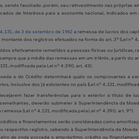
s, sendo facultado, porém, seu reinvestimento nas próprias 
erados de interêsse para a economia nacional, indicados em 
 4.131, de 3 de setembro de 1962
a remessa de lucros dos capit
ontante dos registros efetuados na forma do art. 3º (Lei nº 4.39
idos efetivamente remetidos a pessoas físicas ou jurídicas, r
sempre que a média das remessas em um triênio, a partir do a
131, modificada pela Lei nº 4.390, art. 43).
oeda e do Crédito determinará quais os comprovantes a ser
s, inclusive dos já existentes no país (Lei nº 4.131, modificada 
sejarem fazer transferências para o exterior a título de lucr
va e semelhantes, deverão submeter à Superintendência da Mo
remessa (Lei nº 4.131, modificada pela Lei nº 4.390, art. 9º).
créditos e financiamentos serão consideradas como amortizaçã
eu respectivo registro, cabendo à Superintendência da Moeda 
ceiro de onde procede o empréstimo, crédito ou financiamento