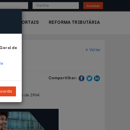
Acessar
IOR
PORTAIS
REFORMA TRIBUTÁRIA
 Geral de
Voltar
de
Compartilhar:
ncordo
 29 de agôsto de 1964.