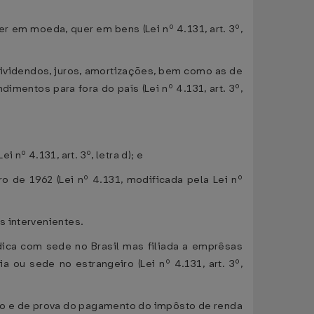
r em moeda, quer em bens (Lei nº 4.131, art. 3º,
 dividendos, juros, amortizações, bem como as de
imentos para fora do país (Lei nº 4.131, art. 3º,
nº 4.131, art. 3º, letra d); e
o de 1962 (Lei nº 4.131, modificada pela Lei nº
s intervenientes.
ídica com sede no Brasil mas filiada a emprêsas
 ou sede no estrangeiro (Lei nº 4.131, art. 3º,
to e de prova do pagamento do impôsto de renda