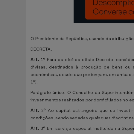
O Presidente da República, usando da atribuição q
DECRETA:
Art.
1
º
Para os efeitos dêste Decreto, conside
divisas, destinados à produção de bens ou 
econômicas, desde que pertençam, em ambas as hi
1º).
Parágrafo único. O Conselho da Superintendênc
investimentos realizados por domiciliados no ext
Art.
2
º
Ao capital estrangeiro que se investi
condições, sendo vedadas quaisquer discriminaçõe
Art.
3
º
Em serviço especial instituído na Supe