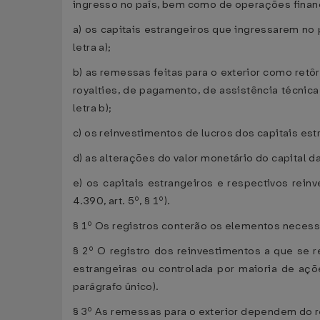
ingresso no país, bem como de operações finance
a) os capitais estrangeiros que ingressarem no 
letra a);
b) as remessas feitas para o exterior como retô
royalties, de pagamento, de assistência técnica,
letra b);
c) os reinvestimentos de lucros dos capitais estran
d) as alterações do valor monetário do capital da
e) os capitais estrangeiros e respectivos rein
4.390, art. 5º, § 1º).
§ 1º Os registros conterão os elementos necess
§ 2º O registro dos reinvestimentos a que se r
estrangeiras ou controlada por maioria de açõe
parágrafo único).
§ 3º As remessas para o exterior dependem do 