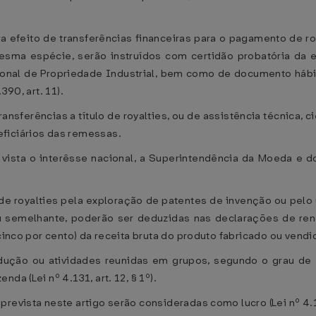
ra efeito de transferências financeiras para o pagamento de r
esma espécie, serão instruídos com certidão probatória da ex
onal de Propriedade Industrial, bem como de documento hábi
390, art. 11).
nsferências a título de royalties, ou de assistência técnica, ci
ficiários das remessas.
 vista o interêsse nacional, a Superintendência da Moeda e
 de royalties pela exploração de patentes de invenção ou pelo
a ou semelhante, poderão ser deduzidas nas declarações de r
inco por cento) da receita bruta do produto fabricado ou vendido 
dução ou atividades reunidas em grupos, segundo o grau de 
da (Lei nº 4.131, art. 12, § 1º).
revista neste artigo serão consideradas como lucro (Lei nº 4.13