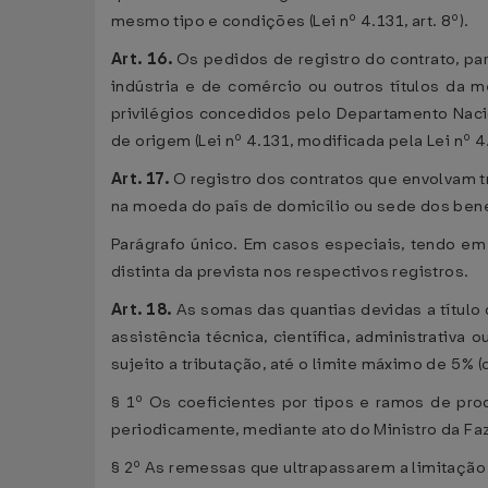
mesmo tipo e condições (Lei nº 4.131, art. 8º).
Art. 16.
Os pedidos de registro do contrato, pa
indústria e de comércio ou outros títulos da m
privilégios concedidos pelo Departamento Naci
de origem (Lei nº 4.131, modificada pela Lei nº 4.
Art. 17.
O registro dos contratos que envolvam tra
na moeda do país de domicílio ou sede dos bene
Parágrafo único. Em casos especiais, tendo em
distinta da prevista nos respectivos registros.
Art. 18.
As somas das quantias devidas a título
assistência técnica, científica, administrativ
sujeito a tributação, até o limite máximo de 5% (c
§ 1º Os coeficientes por tipos e ramos de pro
periodicamente, mediante ato do Ministro da Fazen
§ 2º As remessas que ultrapassarem a limitação p