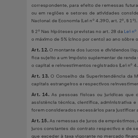
correspondente, para efeito de remessas futura
ou em regiões e setores de atividades consid
Nacional de Economia (Lei nº 4.390, art. 2º, § 1º).
§ 2º Nas hipóteses previstas no art. 28 da
Lei nº
o máximo de 5% (cinco por cento) ao ano sôbre o m
Art. 12.
O montante dos lucros e dividendos líqu
fica sujeito a um impôsto suplementar de renda 
o capital e reinvestimentos registrados (Lei nº 4.
Art. 13.
O Conselho da Superintendência da M
capitais estrangeiros e respectivos reinvestimento
Art. 14.
As pessoas físicas ou jurídicas que de
assistência técnica, científica, administrati
forem considerados necessários para justificar a 
Art. 15.
As remessas de juros de empréstimos, 
juros constantes do contrato respectivo e de s
que exceder à taxa vigorante no mercado finan