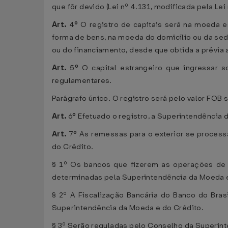
que fôr devido (Lei nº 4.131, modificada pela Lei n
Art.
4
º
O registro de capitais será na moeda e
forma de bens, na moeda do domicílio ou da sed
ou do financiamento, desde que obtida a prévia
Art.
5
º
O capital estrangeiro que ingressar 
regulamentares.
Parágrafo único. O registro será pelo valor FO
Art.
6
º
Efetuado o registro, a Superintendência 
Art.
7
º
As remessas para o exterior se process
do Crédito.
§ 1º Os bancos que fizerem as operações de c
determinadas pela Superintendência da Moeda e
§ 2º A Fiscalização Bancária do Banco do Brasi
Superintendência da Moeda e do Crédito.
§ 3º Serão reguladas pelo Conselho da Superinte