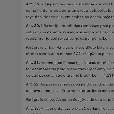
Art. 19.
A Superintendência da Moeda e do Créd
semelhante, prestada a emprêsa estabelecida n
royalties, desde que, em ambos os casos, haja rem
Art. 20.
Não serão permitidas remessas para pag
subsidiária de emprêsa estabelecida no Brasil e
recebimento dos royalties no estrangeiro (Lei nº 
Parágrafo único. Para os efeitos dêste Decreto,
direito a voto pelo menos 50% (cinqüenta por ce
Art. 21.
As pessoas físicas e jurídicas, domicil
fôr estabelecida pelo respectivo Conselho, os b
os que possuíam ao entrar no Brasil (Lei nº 4.131, 
Art. 22.
As pessoas físicas ou jurídicas, domici
de novos bens e valôres no exterior, indicando os 
Parágrafo único. As comunicações de que trata ê
Art. 23.
Anualmente, até o dia 31 de janeiro, as