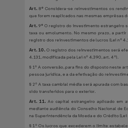
Art.
8
º
Considera-se reinvestimentos os rendim
que forem reaplicados nas mesmas emprêsas de q
Art.
9
º
O registro do investimento estrangeiro 
taxa ou emolumento. No mesmo prazo, a partir 
registro dos reinvestimentos de lucros (Lei nº 4.1
Art. 10.
O registro dos reinvestimentos será ef
4.131, modificada pela Lei nº 4.390, art. 4º).
§ 1º A conversão, para fins do disposto neste ar
pessoa jurídica, e a da efetivação do reinvestimen
§ 2º A taxa cambial média será apurada com bas
sido transferidos para o exterior.
Art. 11.
Ao capital estrangeiro aplicado em 
mediante audiência do Conselho Nacional de Econ
na Superintendência da Moeda e do Crédito (Lei nº
§ 1º Os lucros que excederem o limite estabelec