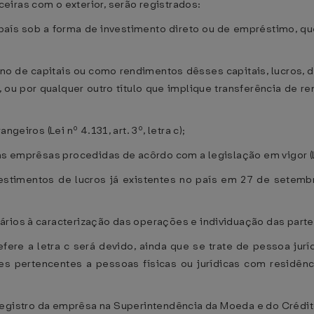
iras com o exterior, serão registrados:
país sob a forma de investimento direto ou de empréstimo, que
rno de capitais ou como rendimentos dêsses capitais, lucros,
 ou por qualquer outro título que implique transferência de rend
geiros (Lei nº 4.131, art. 3º, letra c);
s emprêsas procedidas de acôrdo com a legislação em vigor (Lei 
vestimentos de lucros já existentes no país em 27 de setembr
ários à caracterização das operações e individuação das parte
efere a letra c será devido, ainda que se trate de pessoa jur
s pertencentes a pessoas físicas ou jurídicas com residência
registro da emprêsa na Superintendência da Moeda e do Crédi