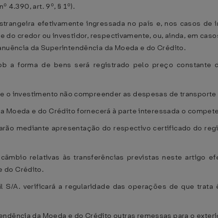
º 4.390, art. 9º, § 1º).
strangeira efetivamente ingressada no país e, nos casos de 
e do credor ou investidor, respectivamente, ou, ainda, em cas
 anuência da Superintendência da Moeda e do Crédito.
sob a forma de bens será registrado pelo preço constante d
B se o investimento não compreender as despesas de transporte
da Moeda e do Crédito fornecerá à parte interessada o compete
arão mediante apresentação do respectivo certificado do reg
âmbio relativas às transferências previstas neste artigo ef
 do Crédito.
l S/A. verificará a regularidade das operações de que trata 
ndência da Moeda e do Crédito outras remessas para o exterior