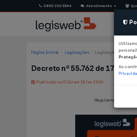
0800 202 5544
Atendimento
Qu
Pol
Utilizam
personali
Página Inicial
Legislações
Legislação Federal
Proteção
Decreto nº 55.762 de 17/02/1
Ao conti
Privacid
Publicado no DOU em 18 fev 1965
Regulamenta a
Lei n