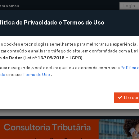
em somos
ítica de Privacidade e Termos de Uso
CONSULTORIA
SISTEMAS
COMÉRCIO EXTER
os cookies e tecnologias semelhantes para melhorar sua experiência,
zar conteúdo e analisar o tráfego do site, em conformidade com a
Lei
 de Dados (Lei nº 13.709/2018 – LGPD)
.
965
nuar navegando, você declara que leu e concorda com nossa
Política 
ade
e nosso
Termo de Uso
.
Li e co
º 4.131, de 3 de setembro de 1962
, modificada pela Lei nº 4.390, de