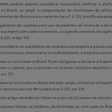
ito poderá quando considerar necessário, verificar a efetivi
o Brasil, ou exigir a comprovação da efetividade da utiliz
essa de divisas para o exterior (Lei nº 4.131, modificada pela L
amento de royalties pelo uso de patentes de invenção e de mar
 sua matriz com sede no exterior, ou quando a maioria do capita
4.131, artigo 14).
 considera-se subsidiária de emprêsa estrangeira a pessoa jur
nto) pertença, diretamente ou indiretamente, a emprêsa com se
iadas ou com sede no Brasil ficam obrigadas a declarar à Supe
ens e valôres que possuírem no exterior, inclusive depósitos
art. 17).
liadas ou com sede no Brasil deverão, ainda, comunicar à Supe
recursos para tal fim usados (Lei 4.131, art. 19).
ste artigo deverão ser feitas no prazo de 12 meses da data da 
 pessoas físicas ou jurídicas, domiciliadas ou com sede no B