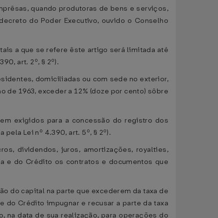
emprêsas, quando produtoras de bens e serviços,
decreto do Poder Executivo, ouvido o Conselho
ais a que se refere êste artigo será limitada até
0, art. 2º, § 2º).
esidentes, domiciliadas ou com sede no exterior,
no de 1963, exceder a 12% (doze por cento) sôbre
em exigidos para a concessão do registro dos
pela Lei nº 4.390, art. 5º, § 2º).
os, dividendos, juros, amortizações, royalties,
eda e do Crédito os contratos e documentos que
o do capital na parte que excederem da taxa de
e do Crédito impugnar e recusar a parte da taxa
, na data de sua realização, para operações do