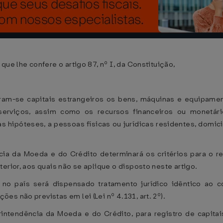
ue lhe confere o artigo 87, nº I, da Constituição,
ram-se capitais estrangeiros os bens, máquinas e equipamen
serviços, assim como os recursos financeiros ou monetári
póteses, a pessoas físicas ou jurídicas residentes, domicili
ia da Moeda e do Crédito determinará os critérios para o r
erior, aos quais não se aplique o disposto neste artigo.
r no país será dispensado tratamento jurídico idêntico ao 
s não previstas em lei (Lei nº 4.131, art. 2º).
rintendência da Moeda e do Crédito, para registro de capitai