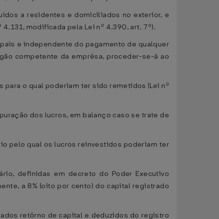
dos a residentes e domiciliados no exterior, e
131, modificada pela Lei nº 4.390, art. 7º).
no país e independente do pagamento de qualquer
 órgão competente da emprêsa, proceder-se-á ao
para o qual poderiam ter sido remetidos (Lei nº
 apuração dos lucros, em balanço caso se trate de
o pelo qual os lucros reinvestidos poderiam ter
ário, definidas em decreto do Poder Executivo
nte, a 8% (oito por cento) do capital registrado
rados retôrno de capital e deduzidos do registro