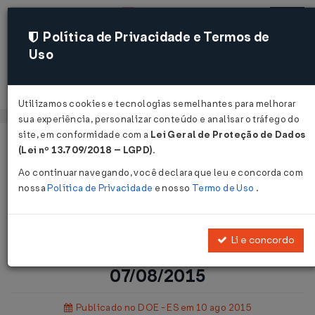
Política de Privacidade e Termos de
Uso
Acessar
Utilizamos cookies e tecnologias semelhantes para melhorar
sua experiência, personalizar conteúdo e analisar o tráfego do
site, em conformidade com a
Lei Geral de Proteção de Dados
Página Inicial
Legislações
(Lei nº 13.709/2018 – LGPD)
.
Legislação Estadual - Espírito Santo
Ao continuar navegando, você declara que leu e concorda com
nossa
Política de Privacidade
e nosso
Termo de Uso
.
Voltar
Instrução Normativa Conjunta
Li e concordo
INCAPER/AGERH Nº 1 DE
07/08/2015
Publicado no DOE - ES em 10 ago 2015