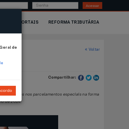
Acessar
IOR
PORTAIS
REFORMA TRIBUTÁRIA
 Geral de
Voltar
de
Compartilhar:
ncordo
a ou incluídos nos parcelamentos especiais na forma
ho de 2014.