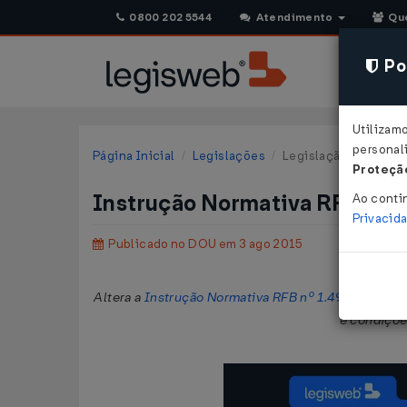
0800 202 5544
Atendimento
Qu
Pol
Utilizam
personali
Página Inicial
Legislações
Legislação Federal
Proteção
Instrução Normativa RFB Nº 
Ao conti
Privacid
Publicado no DOU em 3 ago 2015
Altera a
Instrução Normativa RFB nº 1.491, de 19 d
e condiçõe