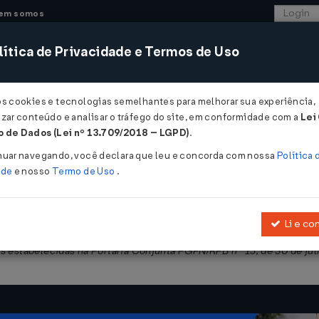
em somos
ítica de Privacidade e Termos de Uso
CONSULTORIA
SISTEMAS
COMÉRCIO EXTER
os cookies e tecnologias semelhantes para melhorar sua experiência,
zar conteúdo e analisar o tráfego do site, em conformidade com a
Lei
 de Dados (Lei nº 13.709/2018 – LGPD)
.
1576 DE 30/07/2015
nuar navegando, você declara que leu e concorda com nossa
Política 
ade
e nosso
Termo de Uso
.
Li e co
e agosto de 2014
, que dispõe sobre os débitos a serem pagos à vist
s estabelecidas na Portaria Conjunta PGFN/RFB nº 13, de 30 de jul