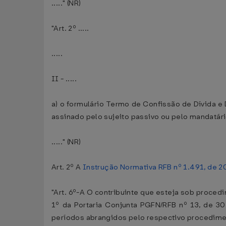
....." (NR)
"Art. 2º .....
.....
II - .....
a) o formulário Termo de Confissão de Dívida e
assinado pelo sujeito passivo ou pelo mandatár
....." (NR)
Art. 2º A
Instrução Normativa RFB nº 1.491, de 
"Art. 6º-A O contribuinte que esteja sob procedi
1º da Portaria Conjunta PGFN/RFB nº 13, de 30
períodos abrangidos pelo respectivo procedime