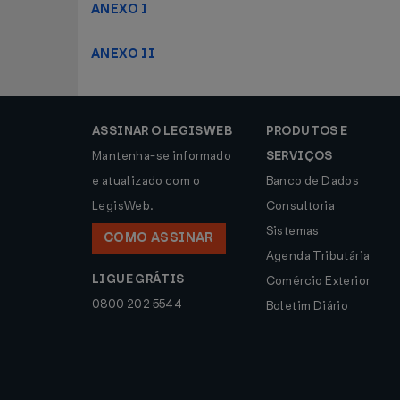
ANEXO I
ANEXO II
ASSINAR O LEGISWEB
PRODUTOS E
Mantenha-se informado
SERVIÇOS
e atualizado com o
Banco de Dados
LegisWeb.
Consultoria
Sistemas
COMO ASSINAR
Agenda Tributária
LIGUE GRÁTIS
Comércio Exterior
0800 202 5544
Boletim Diário