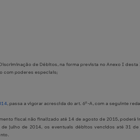
 Discriminação de Débitos, na forma prevista no Anexo I dest
io com poderes especiais;
2014
, passa a vigorar acrescida do art. 6º-A, com a seguinte red
mento fiscal não finalizado até 14 de agosto de 2015, poderá in
 de julho de 2014, os eventuais débitos vencidos até 31 de
nto.