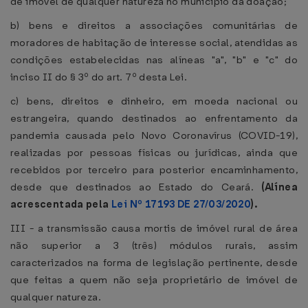
de imóvel de qualquer natureza no município da doação;
b) bens e direitos a associações comunitárias de
moradores de habitação de interesse social, atendidas as
condições estabelecidas nas alíneas "a", "b" e "c" do
inciso II do § 3º do art. 7º desta Lei.
c) bens, direitos e dinheiro, em moeda nacional ou
estrangeira, quando destinados ao enfrentamento da
pandemia causada pelo Novo Coronavírus (COVID-19),
realizadas por pessoas físicas ou jurídicas, ainda que
recebidos por terceiro para posterior encaminhamento,
desde que destinados ao Estado do Ceará.
(Alínea
acrescentada pela
Lei Nº 17193 DE 27/03/2020
).
III - a transmissão causa mortis de imóvel rural de área
não superior a 3 (três) módulos rurais, assim
caracterizados na forma de legislação pertinente, desde
que feitas a quem não seja proprietário de imóvel de
qualquer natureza.