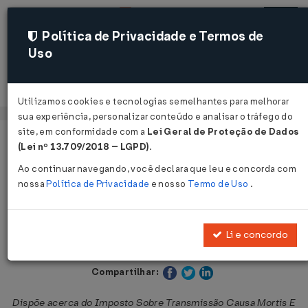
Política de Privacidade e Termos de
Uso
Acessar
Utilizamos cookies e tecnologias semelhantes para melhorar
sua experiência, personalizar conteúdo e analisar o tráfego do
site, em conformidade com a
Lei Geral de Proteção de Dados
Página Inicial
Legislações
Legislação Estadual - Ceará
(Lei nº 13.709/2018 – LGPD)
.
Ao continuar navegando, você declara que leu e concorda com
Voltar
nossa
Política de Privacidade
e nosso
Termo de Uso
.
Lei Nº 15812 DE 20/07/2015
Li e concordo
Publicado no DOE - CE em 23 jul 2015
Compartilhar:
Dispõe acerca do Imposto Sobre Transmissão Causa Mortis E