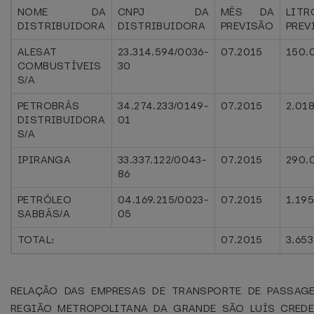
NOME DA
CNPJ DA
MÊS DA
LITR
DISTRIBUIDORA
DISTRIBUIDORA
PREVISÃO
PREV
ALESAT
23.314.594/0036-
07.2015
150.
COMBUSTÍVEIS
30
S/A
PETROBRÁS
34.274.233/0149-
07.2015
2.018
DISTRIBUIDORA
01
S/A
IPIRANGA
33.337.122/0043-
07.2015
290.
86
PETRÓLEO
04.169.215/0023-
07.2015
1.19
SABBÁS/A
05
TOTAL:
07.2015
3.653
RELAÇÃO DAS EMPRESAS DE TRANSPORTE DE PASSAG
REGIÃO METROPOLITANA DA GRANDE SÃO LUÍS CRED