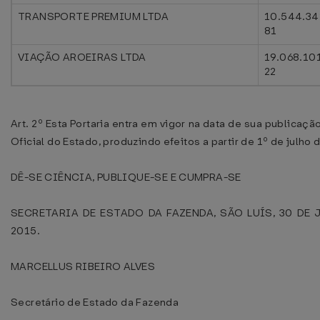
TRANSPORTE PREMIUM LTDA
10.544.34
81
VIAÇÃO AROEIRAS LTDA
19.068.10
22
Art. 2º Esta Portaria entra em vigor na data de sua publicaçã
Oficial do Estado, produzindo efeitos a partir de 1º de julho 
DÊ-SE CIÊNCIA, PUBLIQUE-SE E CUMPRA-SE
SECRETARIA DE ESTADO DA FAZENDA, SÃO LUÍS, 30 DE 
2015.
MARCELLUS RIBEIRO ALVES
Secretário de Estado da Fazenda