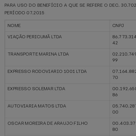
PARA USO DO BENEFÍCIO A QUE SE REFERE O DEC. 30.70
PERÍODO 07.2015
NOME
CNPJ
VIAÇÃO PERICUMÃ LTDA
86.773.31
42
TRANSPORTE MARINA LTDA
02.210.74
99
EXPRESSO RODOVIARIO 1001 LTDA
07.164.88
70
EXPRESSO SOLEMAR LTDA
00.192.65
86
AUTOVIARIA MATOS LTDA
05.740.28
00
OSCAR MOREIRA DE ARAUJO FILHO
00.403.37
80