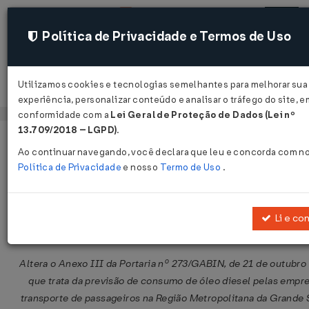
Política de Privacidade e Termos de Uso
Utilizamos cookies e tecnologias semelhantes para melhorar sua
Acessar
experiência, personalizar conteúdo e analisar o tráfego do site, e
conformidade com a
Lei Geral de Proteção de Dados (Lei nº
13.709/2018 – LGPD)
.
Página Inicial
Legislações
Legislação Estadual - Maranhão
Ao continuar navegando, você declara que leu e concorda com n
Política de Privacidade
e nosso
Termo de Uso
.
Portaria GABIN Nº 316 DE 30/06/20
Publicado no DOE - MA em 6 jul 2015
Li e co
Compartilhar:
Altera o Anexo III da Portaria nº 273/GABIN, de 21 de outubro
que trata da previsão de consumo de óleo diesel pelas empr
transporte de passageiros na Região Metropolitana da Grande 