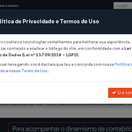
em somos
ítica de Privacidade e Termos de Uso
CONSULTORIA
SISTEMAS
COMÉRCIO EXTER
os cookies e tecnologias semelhantes para melhorar sua experiência,
zar conteúdo e analisar o tráfego do site, em conformidade com a
Lei
- Rio Grande do Norte
 de Dados (Lei nº 13.709/2018 – LGPD)
.
2015
nuar navegando, você declara que leu e concorda com nossa
Política 
ade
e nosso
Termo de Uso
.
Li e co
2005
, que dispõe sobre a concessão de regime especial de tributaçã
ílico para outros fins - AEOF, álcool etílico anidro combustível - 