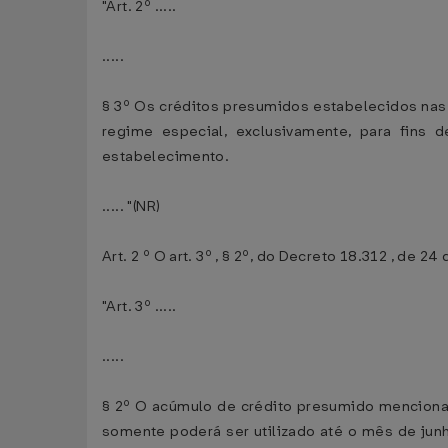
"Art. 2º .....
.....
§ 3º Os créditos presumidos estabelecidos nas al
regime especial, exclusivamente, para fi
estabelecimento.
..... "(NR)
Art. 2 º O art. 3º , § 2º, do Decreto 18.312 , de 
"Art. 3º .....
.....
§ 2º O acúmulo de crédito presumido mencionado
somente poderá ser utilizado até o mês de jun