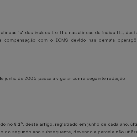
íneas "c" dos incisos I e II e nas alíneas do inciso III, dest
ns de compensação com o ICMS devido nas demais operaçõ
24 de junho de 2005, passa a vigorar com a seguinte redação:
 no § 1º, deste artigo, registrado em junho de cada ano, úl
ho do segundo ano subseqüente, devendo a parcela não utiliz