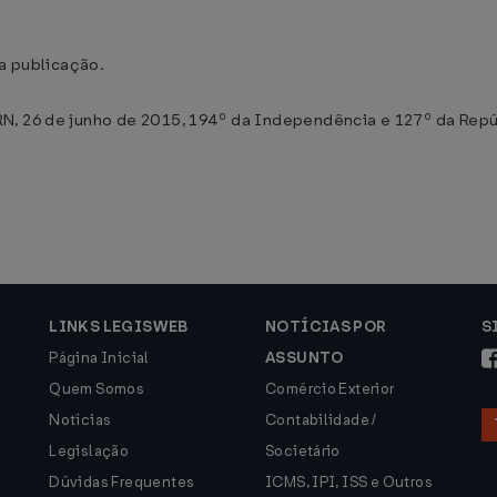
ua publicação.
N, 26 de junho de 2015, 194º da Independência e 127º da Repú
LINKS LEGISWEB
NOTÍCIAS POR
S
Página Inicial
ASSUNTO
Quem Somos
Comércio Exterior
Notícias
Contabilidade /
Legislação
Societário
Dúvidas Frequentes
ICMS, IPI, ISS e Outros