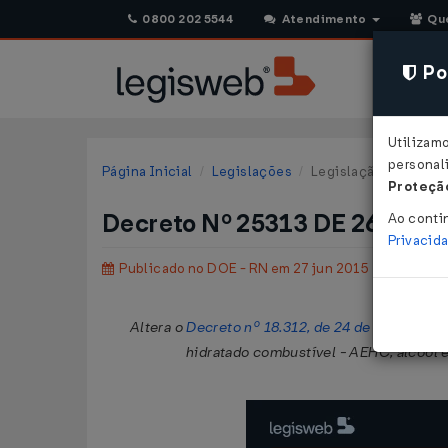
0800 202 5544
Atendimento
Qu
Pol
Utilizam
personali
Página Inicial
Legislações
Legislação Estadual 
Proteção
Decreto Nº 25313 DE 26/06/
Ao conti
Privacid
Publicado no DOE - RN em 27 jun 2015
Altera o
Decreto nº 18.312, de 24 de junho de 
hidratado combustível - AEHC, álcool et