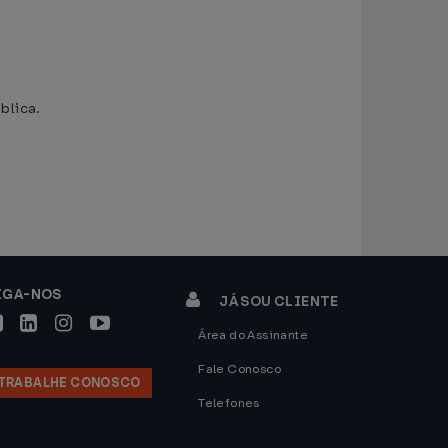
blica.
IGA-NOS
JÁ SOU CLIENTE
Área do Assinante
Fale Conosco
TRABALHE CONOSCO
Telefones