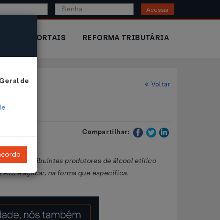
Acessar
IOR
PORTAIS
REFORMA TRIBUTÁRIA
 Geral de
Voltar
de
Compartilhar:
ncordo
o aos contribuintes produtores de álcool etílico
AEAC, e açúcar, na forma que especifica.