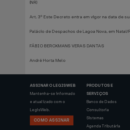
(NR)
Art. 3º Este Decreto entra em vigor na data de s
Palácio de Despachos de Lagoa Nova, em Natal/R
FÁBIO BERCKMANS VERAS DANTAS
André Horta Melo
ASSINAR O LEGISWEB
PRODUTOS E
Mantenha-se informado
SERVIÇOS
e atualizado com o
Banco de Dados
LegisWeb.
Consultoria
Sistemas
COMO ASSINAR
Agenda Tributária