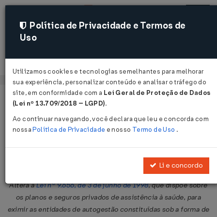
Política de Privacidade e Termos de
Uso
Acessar
Utilizamos cookies e tecnologias semelhantes para melhorar
sua experiência, personalizar conteúdo e analisar o tráfego do
site, em conformidade com a
Lei Geral de Proteção de Dados
Página Inicial
Legislações
Legislação Federal
Voltar
(Lei nº 13.709/2018 – LGPD)
.
Ao continuar navegando, você declara que leu e concorda com
Lei Nº 13127 DE 26/05/2015
nossa
Política de Privacidade
e nosso
Termo de Uso
.
Publicado no DOU em 27 mai 2015
Compartilhar:
Li e concordo
Altera a
Lei nº 9.656, de 3 de junho de 1998
, que dispõe sobre
os planos e seguros privados de assistência à saúde, para
eximir as entidades de autogestão constituídas sob a forma de