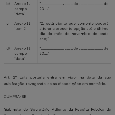
b)
Anexo I,
"________________, ______de _________________ de
campo
20__."
"data"
c)
Anexo II,
"2. está ciente que somente poderá
item 2
alterar a presente opção até o último
dia do mês de novembro de cada
ano;"
d)
Anexo II,
"________________, ______de _________________ de
campo
20__."
"data"
Art. 2º Esta portaria entra em vigor na data da sua
publicação, revogando-se as disposições em contrário.
CUMPRA-SE.
Gabinete do Secretário Adjunto da Receita Pública da