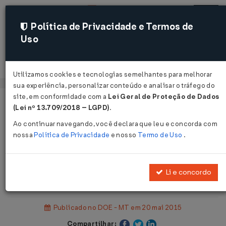
Política de Privacidade e Termos de
Uso
Acessar
Utilizamos cookies e tecnologias semelhantes para melhorar
sua experiência, personalizar conteúdo e analisar o tráfego do
site, em conformidade com a
Lei Geral de Proteção de Dados
Página Inicial
Legislações
(Lei nº 13.709/2018 – LGPD)
.
Legislação Estadual - Mato Grosso
Ao continuar navegando, você declara que leu e concorda com
nossa
Política de Privacidade
e nosso
Termo de Uso
.
Voltar
Portaria SEFAZ Nº 95 DE
Li e concordo
19/05/2015
Publicado no DOE - MT em 20 mai 2015
Compartilhar: