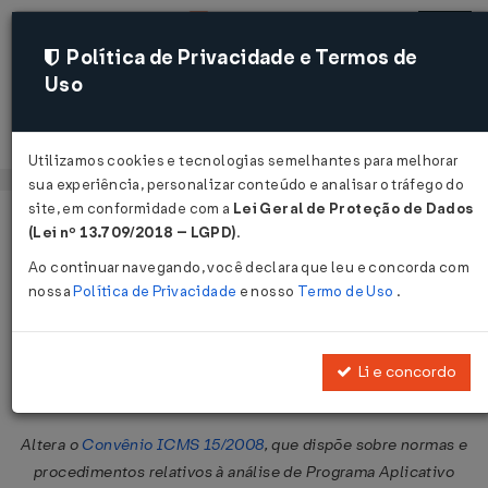
Política de Privacidade e Termos de
Uso
Acessar
Utilizamos cookies e tecnologias semelhantes para melhorar
sua experiência, personalizar conteúdo e analisar o tráfego do
site, em conformidade com a
Lei Geral de Proteção de Dados
Página Inicial
Legislações
Legislação Federal
Voltar
(Lei nº 13.709/2018 – LGPD)
.
Ao continuar navegando, você declara que leu e concorda com
Convênio ICMS Nº 23 DE
nossa
Política de Privacidade
e nosso
Termo de Uso
.
22/04/2015
Publicado no DOU em 27 abr 2015
Li e concordo
Compartilhar:
Altera o
Convênio ICMS 15/2008
, que dispõe sobre normas e
procedimentos relativos à análise de Programa Aplicativo