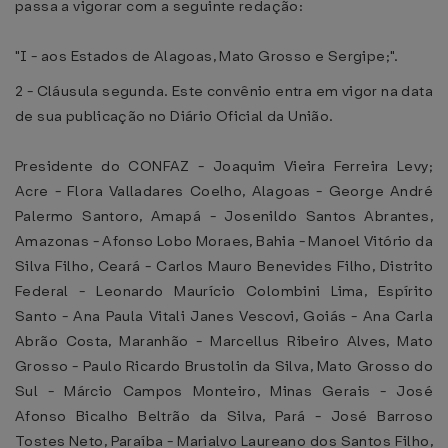
passa a vigorar com a seguinte redação:
"I - aos Estados de Alagoas, Mato Grosso e Sergipe;".
2 - Cláusula segunda. Este convênio entra em vigor na data
de sua publicação no Diário Oficial da União.
Presidente do CONFAZ - Joaquim Vieira Ferreira Levy;
Acre - Flora Valladares Coelho, Alagoas - George André
Palermo Santoro, Amapá - Josenildo Santos Abrantes,
Amazonas - Afonso Lobo Moraes, Bahia - Manoel Vitório da
Silva Filho, Ceará - Carlos Mauro Benevides Filho, Distrito
Federal - Leonardo Maurício Colombini Lima, Espírito
Santo - Ana Paula Vitali Janes Vescovi, Goiás - Ana Carla
Abrão Costa, Maranhão - Marcellus Ribeiro Alves, Mato
Grosso - Paulo Ricardo Brustolin da Silva, Mato Grosso do
Sul - Márcio Campos Monteiro, Minas Gerais - José
Afonso Bicalho Beltrão da Silva, Pará - José Barroso
Tostes Neto, Paraíba - Marialvo Laureano dos Santos Filho,