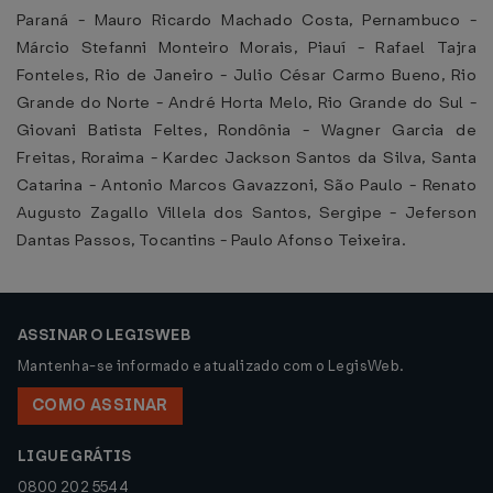
Paraná - Mauro Ricardo Machado Costa, Pernambuco -
Márcio Stefanni Monteiro Morais, Piauí - Rafael Tajra
Fonteles, Rio de Janeiro - Julio César Carmo Bueno, Rio
Grande do Norte - André Horta Melo, Rio Grande do Sul -
Giovani Batista Feltes, Rondônia - Wagner Garcia de
Freitas, Roraima - Kardec Jackson Santos da Silva, Santa
Catarina - Antonio Marcos Gavazzoni, São Paulo - Renato
Augusto Zagallo Villela dos Santos, Sergipe - Jeferson
Dantas Passos, Tocantins - Paulo Afonso Teixeira.
ASSINAR O LEGISWEB
Mantenha-se informado e atualizado com o LegisWeb.
COMO ASSINAR
LIGUE GRÁTIS
0800 202 5544