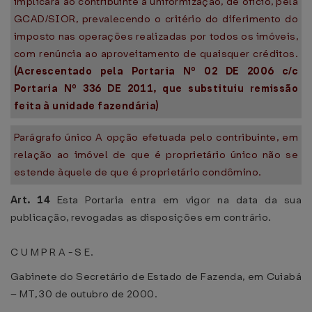
implicará ao contribuinte a uniformização, de ofício, pela
GCAD/SIOR, prevalecendo o critério do diferimento do
imposto nas operações realizadas por todos os imóveis,
com renúncia ao aproveitamento de quaisquer créditos.
(Acrescentado pela Portaria Nº
02 DE 2006
c/c
Portaria Nº
336 DE 2011
, que substituiu remissão
feita à unidade fazendária)
Parágrafo único A opção efetuada pelo contribuinte, em
relação ao imóvel de que é proprietário único não se
estende àquele de que é proprietário condômino.
Art. 14
Esta Portaria entra em vigor na data da sua
publicação, revogadas as disposições em contrário.
C U M P R A - S E.
Gabinete do Secretário de Estado de Fazenda, em Cuiabá
– MT, 30 de outubro de 2000.