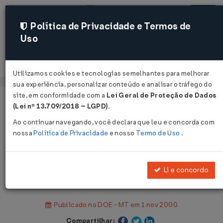
Política de Privacidade e Termos de
Uso
Acessar
Utilizamos cookies e tecnologias semelhantes para melhorar
sua experiência, personalizar conteúdo e analisar o tráfego do
site, em conformidade com a
Lei Geral de Proteção de Dados
Página Inicial
Legislações
(Lei nº 13.709/2018 – LGPD)
.
Legislação Estadual - Mato Grosso
Ao continuar navegando, você declara que leu e concorda com
nossa
Política de Privacidade
e nosso
Termo de Uso
.
Voltar
Portaria SEFAZ Nº 79 DE
Li e concordo
30/10/2000
Publicado no DOE - MT em 1 nov 2000
Compartilhar: