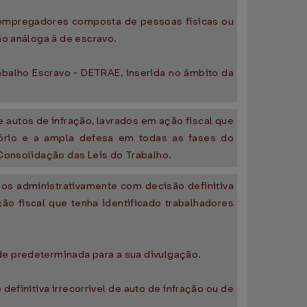
de empregadores composta de pessoas físicas ou
ão análoga à de escravo.
rabalho Escravo - DETRAE, inserida no âmbito da
e autos de infração, lavrados em ação fiscal que
tório e a ampla defesa em todas as fases do
 Consolidação das Leis do Trabalho.
os administrativamente com decisão definitiva
ão fiscal que tenha identificado trabalhadores
de predeterminada para a sua divulgação.
initiva irrecorrível de auto de infração ou de