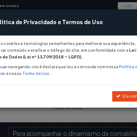
em somos
ítica de Privacidade e Termos de Uso
CONSULTORIA
SISTEMAS
COMÉRCIO EXTER
os cookies e tecnologias semelhantes para melhorar sua experiência,
zar conteúdo e analisar o tráfego do site, em conformidade com a
Lei
 de Dados (Lei nº 13.709/2018 – LGPD)
.
E/SEDH Nº 2 DE 31/03/2015
nuar navegando, você declara que leu e concorda com nossa
Política 
ade
e nosso
Termo de Uso
.
Li e co
que tenham submetido trabalhadores a condição análoga à de escra
maio de 2011
.