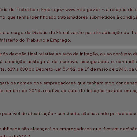
istério do Trabalho e Emprego,- www.mte.gov.br -, a relação 
ério, que tenha identificado trabalhadores submetidos à condiç
ará a cargo da Divisão de Fiscalização para Erradicação do T
inistério do Trabalho e Emprego.
s decisão final relativa ao auto de infração, ou ao conjunto d
s à condição análoga à de escravo, assegurados o contradi
ts. 629 a 638 do Decreto-Lei 5.452, de 1º de maio de 1943, da
ivulgará os nomes dos empregadores que tenham sido condenad
dezembro de 2014, relativa ao auto de infração lavrado em aç
passível de atualização - constante, não havendo periodicida
blicada não alcançará os empregadores que tiveram decisão def
embro de 2012.