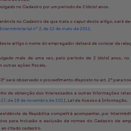
lgado no Cadastro por um período de 2 (dois) anos.
manência no Cadastro de que trata o caput deste artigo, será
 Interministerial nº 2, de 12 de maio de 2011
.
 deste artigo o nome do empregador deixará de constar da rela
gado mais de uma vez, pelo período de 2 (dois) anos, no 
 outras ações fiscais.
 3º será observado o procedimento disposto no art. 2º para no
ireito de obtenção dos interessados a outras informações rel
.527, de 18 de novembro de 2011
, Lei de Acesso à Informação.
Presidência da República competirá acompanhar, por interméd
tos para inclusão e exclusão de nomes do Cadastro de em
 ao citado cadastro.