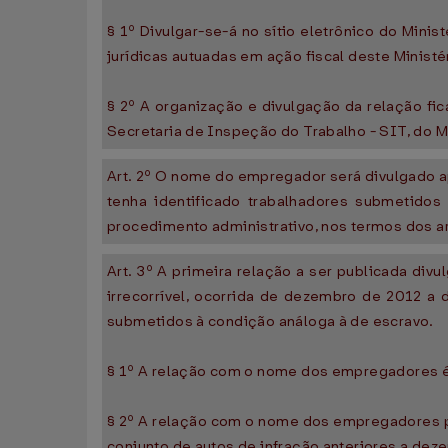
§ 1º Divulgar-se-á no sítio eletrônico do Min
jurídicas autuadas em ação fiscal deste Minist
§ 2º A organização e divulgação da relação fic
Secretaria de Inspeção do Trabalho - SIT, do M
Art. 2º O nome do empregador será divulgado apó
tenha identificado trabalhadores submetido
procedimento administrativo, nos termos dos ar
Art. 3º A primeira relação a ser publicada d
irrecorrível, ocorrida de dezembro de 2012 a 
submetidos à condição análoga à de escravo.
§ 1º A relação com o nome dos empregadores é 
§ 2º A relação com o nome dos empregadores pu
conjunto de autos de infração anteriores a dez