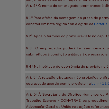
Art. 4º O nome do empregador permanecerá divu
§ 1º Para efeito da contagem do prazo de per
constou em lista regida sob a égide da
Portaria
§ 2º Após o término do prazo previsto no caput
§ 3º O empregador poderá ter seu nome divul
submetidos à condição análoga à de escravo em
§ 4º Na hipótese de ocorrência do previsto no §
Art. 5º A relação divulgada não prejudica o d
escravo, de acordo com o previsto na
Lei nº 12
Art. 6º À Secretaria de Direitos Humanos da 
Trabalho Escravo - CONATRAE, os procedimen
Advocacia-Geral da União nas ações referentes