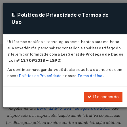
Política de Privacidade e Termos de
Uso
Acessar
Utilizamos cookies e tecnologias semelhantes para melhorar
sua experiência, personalizar conteúdo e analisar o tráfego do
site, em conformidade com a
Lei Geral de Proteção de Dados
Página Inicial
Legislações
Legislação Federal
Voltar
(Lei nº 13.709/2018 – LGPD)
.
Ao continuar navegando, você declara que leu e concorda com
Decreto Nº 8420 DE 18/03/2015
nossa
Política de Privacidade
e nosso
Termo de Uso
.
Publicado no DOU em 19 mar 2015
Compartilhar:
Li e concordo
Regulamenta a
Lei nº 12.846, de 1º de agosto de 2013
, que
dispõe sobre a responsabilização administrativa de pessoas
jurídicas pela prática de atos contra a administração pública,