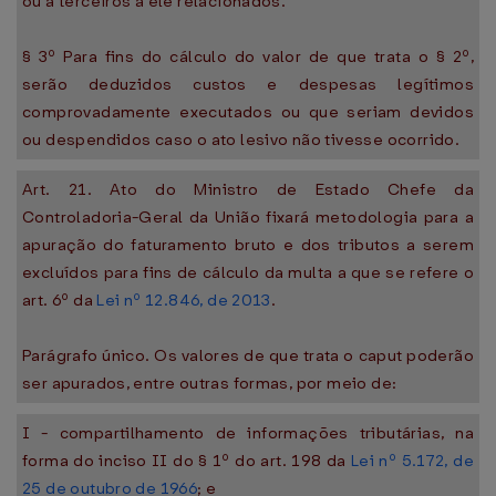
ou a terceiros a ele relacionados.
§ 3º Para fins do cálculo do valor de que trata o § 2º,
serão deduzidos custos e despesas legítimos
comprovadamente executados ou que seriam devidos
ou despendidos caso o ato lesivo não tivesse ocorrido.
Art. 21. Ato do Ministro de Estado Chefe da
Controladoria-Geral da União fixará metodologia para a
apuração do faturamento bruto e dos tributos a serem
excluídos para fins de cálculo da multa a que se refere o
art. 6º da
Lei nº 12.846, de 2013
.
Parágrafo único. Os valores de que trata o caput poderão
ser apurados, entre outras formas, por meio de:
I - compartilhamento de informações tributárias, na
forma do inciso II do § 1º do art. 198 da
Lei nº 5.172, de
25 de outubro de 1966
; e