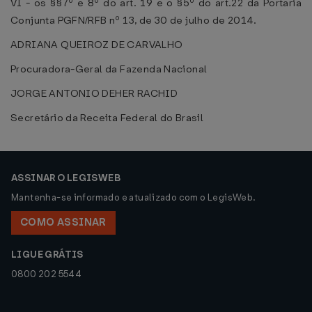
VI - os §§7º e 8º do art. 19 e o §5º do art.22 da Portaria
Conjunta PGFN/RFB nº 13, de 30 de julho de 2014.
ADRIANA QUEIROZ DE CARVALHO
Procuradora-Geral da Fazenda Nacional
JORGE ANTONIO DEHER RACHID
Secretário da Receita Federal do Brasil
ASSINAR O LEGISWEB
Mantenha-se informado e atualizado com o LegisWeb.
COMO ASSINAR
LIGUE GRÁTIS
0800 202 5544