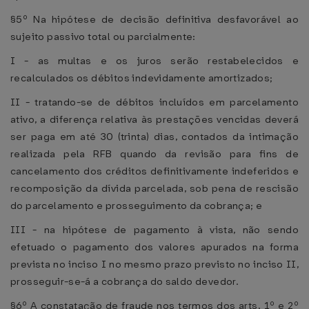
§5º Na hipótese de decisão definitiva desfavorável ao
sujeito passivo total ou parcialmente:
I - as multas e os juros serão restabelecidos e
recalculados os débitos indevidamente amortizados;
II - tratando-se de débitos incluídos em parcelamento
ativo, a diferença relativa às prestações vencidas deverá
ser paga em até 30 (trinta) dias, contados da intimação
realizada pela RFB quando da revisão para fins de
cancelamento dos créditos definitivamente indeferidos e
recomposição da dívida parcelada, sob pena de rescisão
do parcelamento e prosseguimento da cobrança; e
III - na hipótese de pagamento à vista, não sendo
efetuado o pagamento dos valores apurados na forma
prevista no inciso I no mesmo prazo previsto no inciso II,
prosseguir-se-á a cobrança do saldo devedor.
§6º A constatação de fraude nos termos dos arts. 1º e 2º