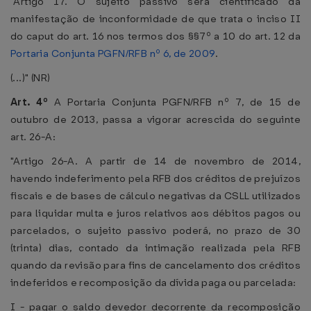
"Artigo 17. O sujeito passivo será cientificado da
manifestação de inconformidade de que trata o inciso II
do caput do art. 16 nos termos dos §§7º a 10 do art. 12 da
Portaria Conjunta PGFN/RFB nº 6, de 2009
.
(...)" (NR)
Art. 4º
A Portaria Conjunta PGFN/RFB nº 7, de 15 de
outubro de 2013, passa a vigorar acrescida do seguinte
art. 26-A:
"Artigo 26-A. A partir de 14 de novembro de 2014,
havendo indeferimento pela RFB dos créditos de prejuízos
fiscais e de bases de cálculo negativas da CSLL utilizados
para liquidar multa e juros relativos aos débitos pagos ou
parcelados, o sujeito passivo poderá, no prazo de 30
(trinta) dias, contado da intimação realizada pela RFB
quando da revisão para fins de cancelamento dos créditos
indeferidos e recomposição da dívida paga ou parcelada:
I - pagar o saldo devedor decorrente da recomposição