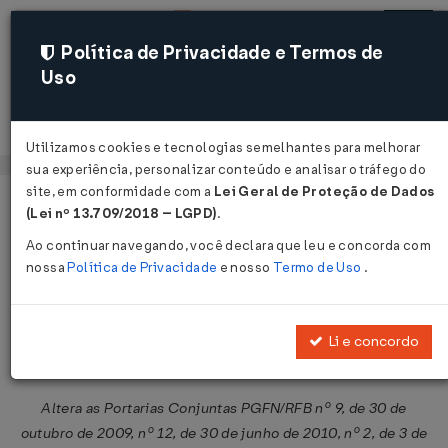
Política de Privacidade e Termos de
Uso
Acessar
Utilizamos cookies e tecnologias semelhantes para melhorar
sua experiência, personalizar conteúdo e analisar o tráfego do
site, em conformidade com a
Lei Geral de Proteção de Dados
Página Inicial
Legislações
Legislação Federal
Voltar
(Lei nº 13.709/2018 – LGPD)
.
Ao continuar navegando, você declara que leu e concorda com
Portaria Conjunta RFB/PGFN Nº 2
nossa
Política de Privacidade
e nosso
Termo de Uso
.
DE 13/02/2015
Publicado no DOU em 18 fev 2015
Li e concordo
Compartilhar:
Altera as Portarias Conjuntas PGFN/RFB nº 9, de 30 de
outubro de 2009, nº 12, de 30 de junho de 2010, nº 2, de 3 de