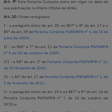
Art. 9º
Esta Portaria Conjunta entra em vigor na data de
sua publicação no Diário Oficial da União.
Art. 10.
Ficam revogados:
I - o parágrafo único do art. 20, os §§7º e 8º do art. 27 e o
§5º do art. 29 da
Portaria Conjunta PGFN/RFB nº 6, de 22 de
julho de 2009
;
II - os §§6º e 7º do art. 11 da
Portaria Conjunta PGFN/RFB
nº 9, de 30 de outubro de 2009
;
III - o §8º do art. 1º da
Portaria Conjunta PGFN/RFB nº 12,
de 30 de junho de 2010
;
IV - o §2º do art. 17 da
Portaria Conjunta PGFN/RFB nº 2, de
3 de fevereiro de 2011
;
V - o parágrafo único do art. 19 e os §§7º e 8º do art. 26 da
Portaria Conjunta PGFN/RFB nº 7, de 15 de outubro de
2013; e