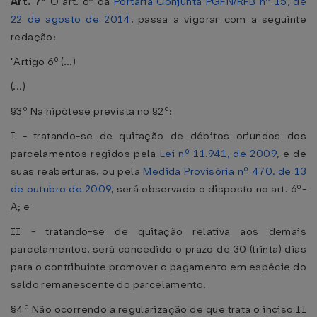
Art. 7º
O art. 6º da
Portaria Conjunta PGFN/RFB nº 15, de
22 de agosto de 2014
, passa a vigorar com a seguinte
redação:
"Artigo 6º (...)
(...)
§3º Na hipótese prevista no §2º:
I - tratando-se de quitação de débitos oriundos dos
parcelamentos regidos pela
Lei nº 11.941, de 2009
, e de
suas reaberturas, ou pela
Medida Provisória nº 470, de 13
de outubro de 2009
, será observado o disposto no art. 6º-
A; e
II - tratando-se de quitação relativa aos demais
parcelamentos, será concedido o prazo de 30 (trinta) dias
para o contribuinte promover o pagamento em espécie do
saldo remanescente do parcelamento.
§4º Não ocorrendo a regularização de que trata o inciso II