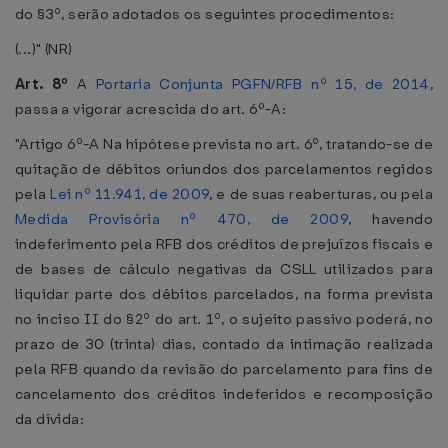
do §3º, serão adotados os seguintes procedimentos:
(...)" (NR)
Art. 8º
A
Portaria Conjunta PGFN/RFB nº 15, de 2014
,
passa a vigorar acrescida do art. 6º-A:
"Artigo 6º-A Na hipótese prevista no art. 6º, tratando-se de
quitação de débitos oriundos dos parcelamentos regidos
pela
Lei nº 11.941, de 2009
, e de suas reaberturas, ou pela
Medida Provisória nº 470, de 2009
, havendo
indeferimento pela RFB dos créditos de prejuízos fiscais e
de bases de cálculo negativas da CSLL utilizados para
liquidar parte dos débitos parcelados, na forma prevista
no inciso II do §2º do art. 1º, o sujeito passivo poderá, no
prazo de 30 (trinta) dias, contado da intimação realizada
pela RFB quando da revisão do parcelamento para fins de
cancelamento dos créditos indeferidos e recomposição
da dívida: