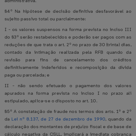
administrativa.
§4º Na hipótese de decisão definitiva desfavorável ao
sujeito passivo total ou parcialmente:
I - os valores suspensos na forma prevista no inciso III
do §3º serão restabelecidos e poderão ser pagos com as
reduções de que trata o art. 2º no prazo de 30 (trinta) dias,
contado da intimação realizada pela RFB quando da
revisão para fins de cancelamento dos créditos
definitivamente indeferidos e recomposição da dívida
paga ou parcelada; e
II - não sendo efetuado o pagamento dos valores
apurados na forma prevista no inciso I no prazo ali
estipulado, aplica-se o disposto no art. 10.
§5º A constatação de fraude nos termos dos arts. 1º e 2º
da
Lei nº 8.137, de 27 de dezembro de 1990
, quando da
declaração dos montantes de prejuízo fiscal e de base de
cálculo negativa da CSLL, implicará a imediata cobrança