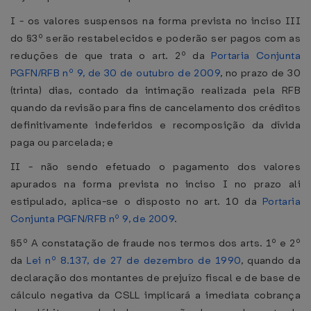
I - os valores suspensos na forma prevista no inciso III
do §3º serão restabelecidos e poderão ser pagos com as
reduções de que trata o art. 2º da
Portaria Conjunta
PGFN/RFB nº 9, de 30 de outubro de 2009
, no prazo de 30
(trinta) dias, contado da intimação realizada pela RFB
quando da revisão para fins de cancelamento dos créditos
definitivamente indeferidos e recomposição da dívida
paga ou parcelada; e
II - não sendo efetuado o pagamento dos valores
apurados na forma prevista no inciso I no prazo ali
estipulado, aplica-se o disposto no art. 10 da
Portaria
Conjunta PGFN/RFB nº 9, de 2009
.
§5º A constatação de fraude nos termos dos arts. 1º e 2º
da
Lei nº 8.137, de 27 de dezembro de 1990
, quando da
declaração dos montantes de prejuízo fiscal e de base de
cálculo negativa da CSLL implicará a imediata cobrança