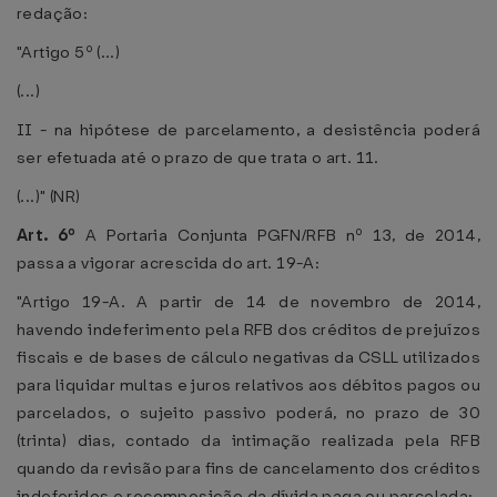
redação:
"Artigo 5º (...)
(...)
II - na hipótese de parcelamento, a desistência poderá
ser efetuada até o prazo de que trata o art. 11.
(...)" (NR)
Art. 6º
A Portaria Conjunta PGFN/RFB nº 13, de 2014,
passa a vigorar acrescida do art. 19-A:
"Artigo 19-A. A partir de 14 de novembro de 2014,
havendo indeferimento pela RFB dos créditos de prejuízos
fiscais e de bases de cálculo negativas da CSLL utilizados
para liquidar multas e juros relativos aos débitos pagos ou
parcelados, o sujeito passivo poderá, no prazo de 30
(trinta) dias, contado da intimação realizada pela RFB
quando da revisão para fins de cancelamento dos créditos
indeferidos e recomposição da dívida paga ou parcelada: