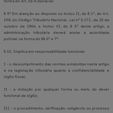
forma do Art. 36-A desta lei.
§ 9º Em atenção ao disposto no inciso II, do § 1º, do Art.
198, do Código Tributário Nacional , Lei nº 5.172 , de 25 de
outubro de 1966, e inciso VI, do § 3º deste artigo, a
administração tributária deverá enviar a autoridade
policial, na forma do §§ 6º e 7º.
§ 10. Implica em responsabilidade funcional:
I - o descumprimento das normas estatuídas neste artigo
e na legislação tributária quanto a confidencialidade e
sigilo fiscal;
II - a violação por qualquer forma ou meio do dever
funcional de sigilo;
III - o procedimento, verificação, exigência ou processo