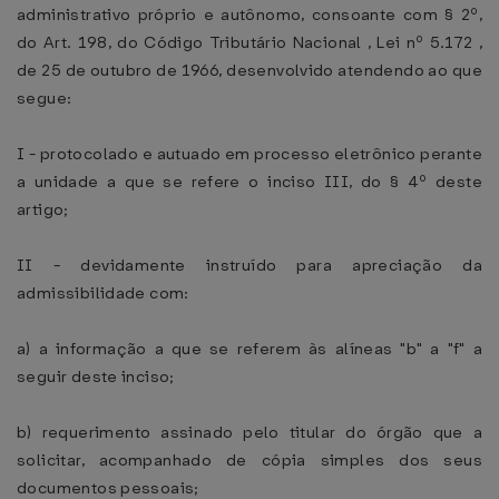
administrativo próprio e autônomo, consoante com § 2º,
do Art. 198, do Código Tributário Nacional , Lei nº 5.172 ,
de 25 de outubro de 1966, desenvolvido atendendo ao que
segue:
I - protocolado e autuado em processo eletrônico perante
a unidade a que se refere o inciso III, do § 4º deste
artigo;
II - devidamente instruído para apreciação da
admissibilidade com:
a) a informação a que se referem às alíneas "b" a "f" a
seguir deste inciso;
b) requerimento assinado pelo titular do órgão que a
solicitar, acompanhado de cópia simples dos seus
documentos pessoais;