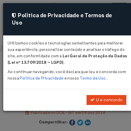
Política de Privacidade e Termos de
Uso
Acessar
Utilizamos cookies e tecnologias semelhantes para melhorar
sua experiência, personalizar conteúdo e analisar o tráfego do
site, em conformidade com a
Lei Geral de Proteção de Dados
Página Inicial
Legislações
(Lei nº 13.709/2018 – LGPD)
.
Legislação Estadual - Mato Grosso
Ao continuar navegando, você declara que leu e concorda com
nossa
Política de Privacidade
e nosso
Termo de Uso
.
Voltar
Lei Nº 10207 DE 19/12/2014
Li e concordo
Publicado no DOE - MT em 19 dez 2014
Compartilhar: