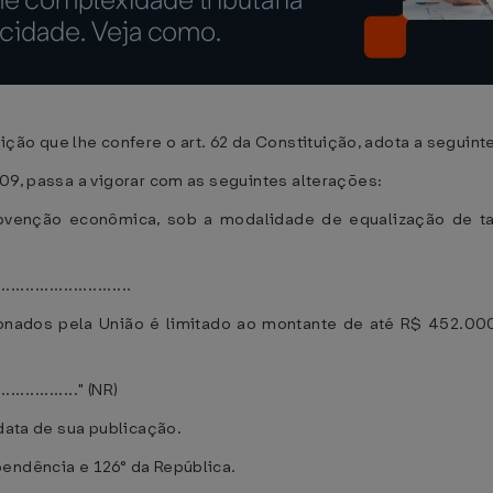
ição que lhe confere o art. 62 da Constituição, adota a seguint
09, passa a vigorar com as seguintes alterações:
subvenção econômica, sob a modalidade de equalização de t
............................
cionados pela União é limitado ao montante de até R$ 452.00
.................." (NR)
data de sua publicação.
pendência e 126° da República.