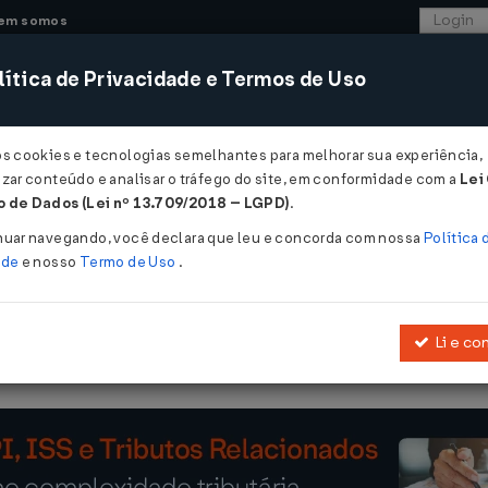
em somos
ítica de Privacidade e Termos de Uso
CONSULTORIA
SISTEMAS
COMÉRCIO EXTER
os cookies e tecnologias semelhantes para melhorar sua experiência,
zar conteúdo e analisar o tráfego do site, em conformidade com a
Lei
 de Dados (Lei nº 13.709/2018 – LGPD)
.
 19/12/2014
nuar navegando, você declara que leu e concorda com nossa
Política 
ade
e nosso
Termo de Uso
.
Li e co
Altera a Lei n° 12.096, de 24 de novembro de 2009.