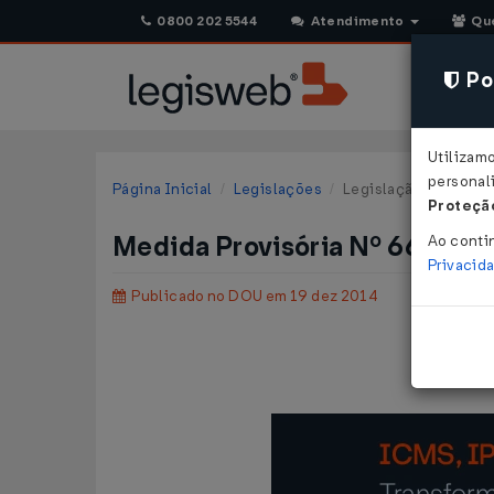
0800 202 5544
Atendimento
Qu
Pol
Utilizam
personali
Página Inicial
Legislações
Legislação Federal
Proteção
Medida Provisória Nº 663 DE
Ao conti
Privacid
Publicado no DOU em 19 dez 2014