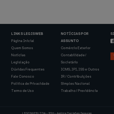
LINKS LEGISWEB
NOTÍCIAS POR
S
Página Inicial
ASSUNTO
Quem Somos
Comércio Exterior
Notícias
Contabilidade /
Legislação
Societário
Dúvidas Frequentes
ICMS, IPI, ISS e Outros
Fale Conosco
IR / Contribuições
Política de Privacidade
Simples Nacional
Termo de Uso
Trabalho / Previdência
LEGISWEB LTDA - 2026 - Agilize Decisões Seguras