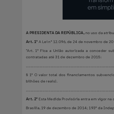
A PRESIDENTA DA REPÚBLICA,
no uso da atribu
Art. 1°
A Lei n° 12.096, de 24 de novembro de 20
"Art. 1° Fica a União autorizada a conceder 
contratadas até 31 de dezembro de 2015:
..............................................................................
§ 1° O valor total dos financiamentos subven
bilhões de reais).
.............................................................................
Art. 2°
Esta Medida Provisória entra em vigor na 
Brasília, 19 de dezembro de 2014; 193° da Inde