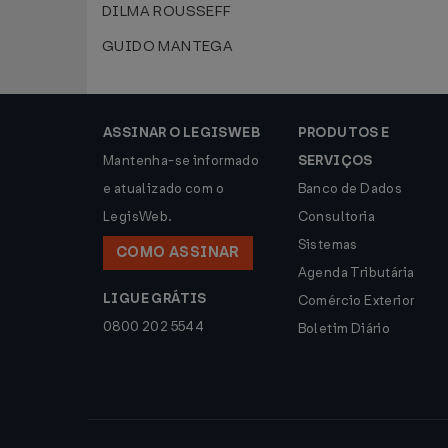
DILMA ROUSSEFF
GUIDO MANTEGA
ASSINAR O LEGISWEB
PRODUTOS E
Mantenha-se informado
SERVIÇOS
e atualizado com o
Banco de Dados
LegisWeb.
Consultoria
Sistemas
COMO ASSINAR
Agenda Tributária
LIGUE GRÁTIS
Comércio Exterior
0800 202 5544
Boletim Diário