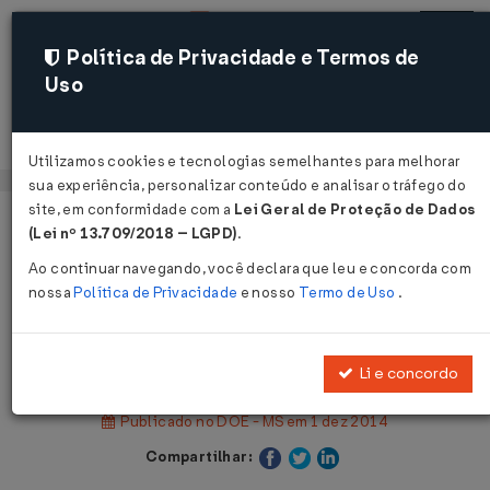
Política de Privacidade e Termos de
Uso
Acessar
Utilizamos cookies e tecnologias semelhantes para melhorar
sua experiência, personalizar conteúdo e analisar o tráfego do
site, em conformidade com a
Lei Geral de Proteção de Dados
Página Inicial
Legislações
(Lei nº 13.709/2018 – LGPD)
.
Legislação Estadual - Mato Grosso do Sul
Ao continuar navegando, você declara que leu e concorda com
nossa
Política de Privacidade
e nosso
Termo de Uso
.
Voltar
Decreto Nº 14090 DE 27/11/2014
Li e concordo
Publicado no DOE - MS em 1 dez 2014
Compartilhar: