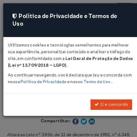
Política de Privacidade e Termos de
Uso
Acessar
Utilizamos cookies e tecnologias semelhantes para melhorar
sua experiência, personalizar conteúdo e analisar o tráfego do
site, em conformidade com a
Lei Geral de Proteção de Dados
Página Inicial
Legislações
Legislação Estadual - Bahia
(Lei nº 13.709/2018 – LGPD)
.
Ao continuar navegando, você declara que leu e concorda com
Voltar
nossa
Política de Privacidade
e nosso
Termo de Uso
.
Lei Nº 13199 DE 28/11/2014
Li e concordo
Publicado no DOE - BA em 30 nov 2014
Compartilhar:
Altera as Leis nº 3.956, de 11 de dezembro de 1981, nº 6.348,