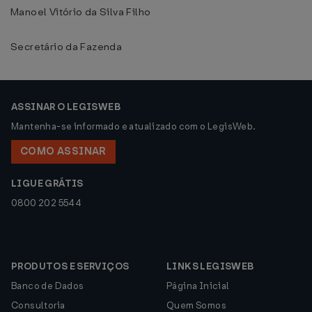
Manoel Vitório da Silva Filho
Secretário da Fazenda
ASSINAR O LEGISWEB
Mantenha-se informado e atualizado com o LegisWeb.
COMO ASSINAR
LIGUE GRÁTIS
0800 202 5544
PRODUTOS E SERVIÇOS
LINKS LEGISWEB
Banco de Dados
Página Inicial
Consultoria
Quem Somos