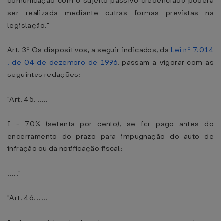
comunicação com o sujeito passivo credenciado poderá
ser realizada mediante outras formas previstas na
legislação."
Art. 3º Os dispositivos, a seguir indicados, da
Lei nº 7.014
, de 04 de dezembro de 1996
, passam a vigorar com as
seguintes redações:
"Art. 45. .....
I - 70% (setenta por cento), se for pago antes do
encerramento do prazo para impugnação do auto de
infração ou da notificação fiscal;
....."
"Art. 46. .....