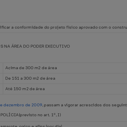
rificar a conformidade do projeto físico aprovado com o constr
OS NA ÁREA DO PODER EXECUTIVO
Acima de 300 m2 de área
De 151 a 300 m2 de área
Até 150 m2 de área
 de dezembro de 2009
, passam a vigorar acrescidos dos seguint
ÍCIA(previsto no art. 1º, I)
amarote, palco e afins (por dia)