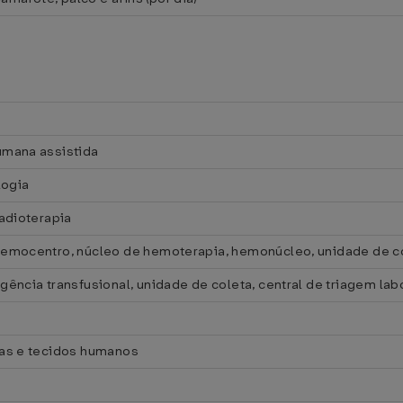
umana assistida
logia
adioterapia
emocentro, núcleo de hemoterapia, hemonúcleo, unidade de co
ência transfusional, unidade de coleta, central de triagem lab
las e tecidos humanos