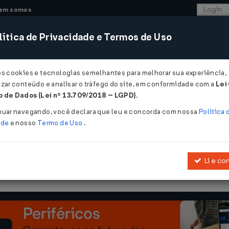
em somos
ítica de Privacidade e Termos de Uso
CONSULTORIA
SISTEMAS
COMÉRCIO EXTER
os cookies e tecnologias semelhantes para melhorar sua experiência,
zar conteúdo e analisar o tráfego do site, em conformidade com a
Lei
- Bahia
 de Dados (Lei nº 13.709/2018 – LGPD)
.
nuar navegando, você declara que leu e concorda com nossa
Política 
ade
e nosso
Termo de Uso
.
Li e co
Altera a
Lei nº 11.631, de 30 de dezembro de 2009
.