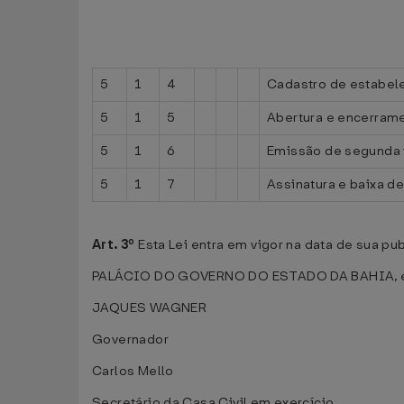
5
1
4
Cadastro de estabel
5
1
5
Abertura e encerrame
5
1
6
Emissão de segunda 
5
1
7
Assinatura e baixa d
Art. 3º
Esta Lei entra em vigor na data de sua pu
PALÁCIO DO GOVERNO DO ESTADO DA BAHIA, e
JAQUES WAGNER
Governador
Carlos Mello
Secretário da Casa Civil em exercício