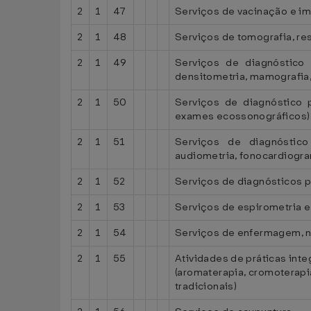
2
1
47
Serviços de vacinação e i
2
1
48
Serviços de tomografia, r
2
1
49
Serviços de diagnóstico 
densitometria, mamografia,
2
1
50
Serviços de diagnóstico 
exames ecossonográficos)
2
1
51
Serviços de diagnóstico 
audiometria, fonocardiogra
2
1
52
Serviços de diagnósticos 
2
1
53
Serviços de espirometria 
2
1
54
Serviços de enfermagem, nut
2
1
55
Atividades de práticas in
(aromaterapia, cromoterapia,
tradicionais)