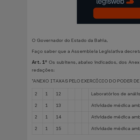
O Governador do Estado da Bahia,
Faço saber que a Assembleia Legislativa decreta
Art. 1º
Os subitens, abaixo indicados, dos Anex
redações:
"ANEXO ITAXAS PELO EXERCÍCIO DO PODER DE POL
2
1
12
Laboratórios de anál
2
1
13
Atividade médica ambul
2
1
14
Atividade médica amb
2
1
15
Atividade médica amb