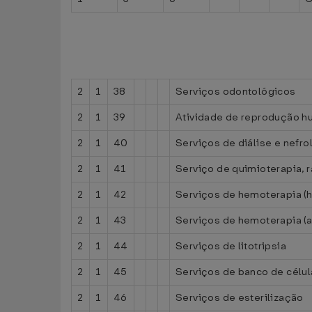
2
1
38
Serviços odontológicos
2
1
39
Atividade de reprodução h
2
1
40
Serviços de diálise e nefro
2
1
41
Serviço de quimioterapia, r
2
1
42
Serviços de hemoterapia (h
2
1
43
Serviços de hemoterapia (ag
2
1
44
Serviços de litotripsia
2
1
45
Serviços de banco de célu
2
1
46
Serviços de esterilização