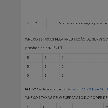
2
2
Vistoria de serviços para ve
"ANEXO IITAXAS PELA PRESTAÇÃO DE SERVIÇ
(previsto no art. 1º, II)
5
1
1
5
1
2
5
1
3
Art. 2º
Os Anexos I e II da
Lei nº 11.631, de 30
"ANEXO ITAXAS PELO EXERCÍCIO DO PODER DE POL
1
3
6
C