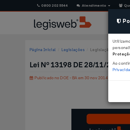
0800 202 5544
Atendimento
Qu
Pol
Utilizam
personali
Página Inicial
Legislações
Legislação Estadual 
Proteção
Lei Nº 13198 DE 28/11/2014
Ao conti
Privacid
Publicado no DOE - BA em 30 nov 2014