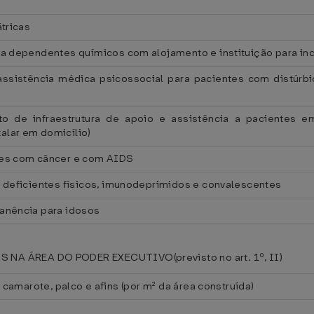
átricas
ra dependentes químicos com alojamento e instituição para i
assistência médica psicossocial para pacientes com distúrbi
to de infraestrutura de apoio e assistência a pacientes e
alar em domicílio)
tes com câncer e com AIDS
a deficientes físicos, imunodeprimidos e convalescentes
anência para idosos
NA ÁREA DO PODER EXECUTIVO(previsto no art. 1º, II)
 camarote, palco e afins (por m² da área construída)