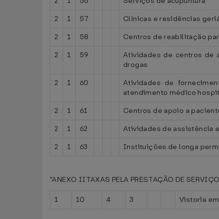
2
1
56
Serviços de acupuntura
2
1
57
Clínicas e residências geri
2
1
58
Centros de reabilitação pa
2
1
59
Atividades de centros de 
drogas
2
1
60
Atividades de fornecimen
atendimento médico hospit
2
1
61
Centros de apoio a pacien
2
1
62
Atividades de assistência 
2
1
63
Instituições de longa perm
"ANEXO IITAXAS PELA PRESTAÇÃO DE SERVIÇOS 
1
10
4
3
Vistoria em