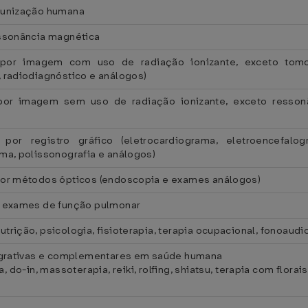
munização humana
essonância magnética
por imagem com uso de radiação ionizante, exceto tomogr
 radiodiagnóstico e análogos)
por imagem sem uso de radiação ionizante, exceto ressonâ
por registro gráfico (eletrocardiograma, eletroencefalog
ma, polissonografia e análogos)
por métodos ópticos (endoscopia e exames análogos)
e exames de função pulmonar
rição, psicologia, fisioterapia, terapia ocupacional, fonoaudio
tegrativas e complementares em saúde humana
 do-in, massoterapia, reiki, rolfing, shiatsu, terapia com florais,