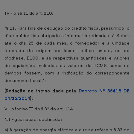
IV - o §§ 11 do art. 110:
"§ 11. Para fins de dedução do crédito fiscal presumido, o
distribuidor fica obrigado a informar à refinaria e à Sefaz,
até o dia 25 de cada mês, o fornecedor e a unidade
federada de origem do álcool etílico anidro, ou do
biodiesel B100, e as respectivas quantidades e valores
de aquisição, incluídos os valores do ICMS como se
devidos fossem, com a indicação do correspondente
documento fiscal.";
(Redação do inciso dada pela
Decreto Nº 35418 DE
04/12/2014
):
V - o inciso II do § 3º do art. 114:
"II - gás natural destinado:
a) à geração de energia elétrica a que se refere o § 33 do