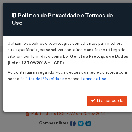
Política de Privacidade e Termos de
Uso
Acessar
Utilizamos cookies e tecnologias semelhantes para melhorar
sua experiência, personalizar conteúdo e analisar o tráfego do
site, em conformidade com a
Lei Geral de Proteção de Dados
Página Inicial
Legislações
(Lei nº 13.709/2018 – LGPD)
.
Legislação Estadual - Amazonas
Ao continuar navegando, você declara que leu e concorda com
nossa
Política de Privacidade
e nosso
Termo de Uso
.
Voltar
Decreto Nº 35382 DE 25/11/2014
Li e concordo
Publicado no DOE - AM em 25 nov 2014
Compartilhar: