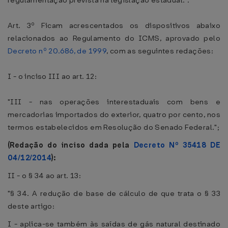
regulamentação prevista na legislação estadual.".
Art. 3º Ficam acrescentados os dispositivos abaixo
relacionados ao Regulamento do ICMS, aprovado pelo
Decreto nº 20.686, de 1999
, com as seguintes redações:
I - o inciso III ao art. 12:
"III - nas operações interestaduais com bens e
mercadorias importados do exterior, quatro por cento, nos
termos estabelecidos em Resolução do Senado Federal.";
(Redação do inciso dada pela
Decreto Nº 35418 DE
04/12/2014
):
II - o § 34 ao art. 13:
"§ 34. A redução de base de cálculo de que trata o § 33
deste artigo:
I - aplica-se também às saídas de gás natural destinado