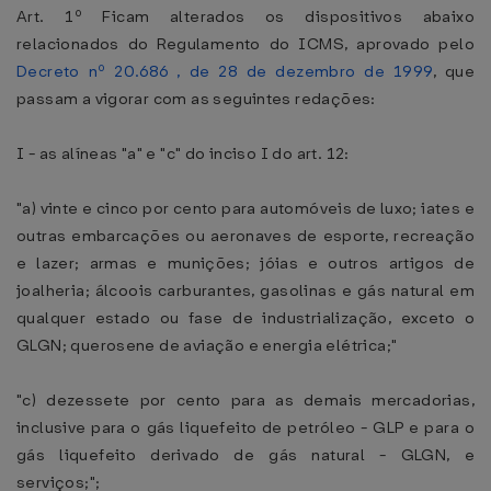
Art. 1º Ficam alterados os dispositivos abaixo
relacionados do Regulamento do ICMS, aprovado pelo
Decreto nº 20.686 , de 28 de dezembro de 1999
, que
passam a vigorar com as seguintes redações:
I - as alíneas "a" e "c" do inciso I do art. 12:
"a) vinte e cinco por cento para automóveis de luxo; iates e
outras embarcações ou aeronaves de esporte, recreação
e lazer; armas e munições; jóias e outros artigos de
joalheria; álcoois carburantes, gasolinas e gás natural em
qualquer estado ou fase de industrialização, exceto o
GLGN; querosene de aviação e energia elétrica;"
"c) dezessete por cento para as demais mercadorias,
inclusive para o gás liquefeito de petróleo - GLP e para o
gás liquefeito derivado de gás natural - GLGN, e
serviços;";