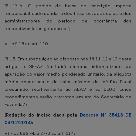
"§ 1º-A. O pedido de baixa de inscrição importa
responsabilidade solidária dos titulares, dos sócios e dos
administradores do período de ocorrência dos
respectivos fatos geradores.";
V - o § 15 ao art. 110:
"§ 15. Em substituição ao disposto nos §§ 11, 12 e 13 deste
artigo, a SEFAZ instituirá sistema informatizado de
apuração do valor médio ponderado unitário, da alíquota
média ponderada e do valor máximo de crédito fiscal
presumido, relativamente ao AEAC e ao B100, cujos
procedimentos serão previstos em ato do Secretário de
Fazenda.";
(Redação do inciso dada pela
Decreto Nº 35418 DE
04/12/2014
):
VI - os §§ 27-E a 27-J ao art. 114: