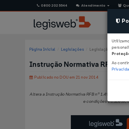
0800 202 5544
Atendimento
Qu
Pol
Utilizam
personali
Página Inicial
Legislações
Legislação Federal
Proteção
Instrução Normativa RFB Nº 
Ao conti
Privacid
Publicado no DOU em 21 nov 2014
Altera a Instrução Normativa RFB nº 1.491, de 19 d
e condições estabelecid