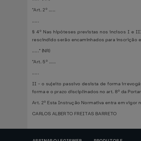
"Art. 2º .....
.....
§ 4º Nas hipóteses previstas nos incisos I e I
rescindido serão encaminhados para inscrição em
....." (NR)
"Art. 5º .....
.....
II - o sujeito passivo desista de forma irrevog
forma e o prazo disciplinados no art. 8º da Port
Art. 2º Esta Instrução Normativa entra em vigor n
CARLOS ALBERTO FREITAS BARRETO
ASSINAR O LEGISWEB
PRODUTOS E