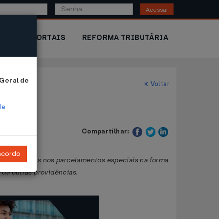
Acessar
IOR
PORTAIS
REFORMA TRIBUTÁRIA
 Geral de
Voltar
de
Compartilhar:
ncordo
a ou incluídos nos parcelamentos especiais na forma
 dá outras providências.