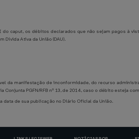
II do caput, os débitos declarados que não sejam pagos à vis
 Dívida Ativa da União (DAU).
ável da manifestação de inconformidade, do recurso administr
aria Conjunta PGFN/RFB nº 13, de 2014, caso o débito esteja com
a data de sua publicação no Diário Oficial da União.
LINKS LEGISWEB
NOTÍCIAS POR
S