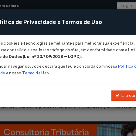
em somos
ítica de Privacidade e Termos de Uso
CONSULTORIA
SISTEMAS
COMÉRCIO EXTER
os cookies e tecnologias semelhantes para melhorar sua experiência,
zar conteúdo e analisar o tráfego do site, em conformidade com a
Lei
 de Dados (Lei nº 13.709/2018 – LGPD)
.
1513 DE 20/11/2014
nuar navegando, você declara que leu e concorda com nossa
Política 
ade
e nosso
Termo de Uso
.
Li e co
e agosto de 2014, que dispõe sobre os débitos a serem pagos à vist
as na Portaria Conjunta PGFN/RFB nº 13, de 30 de julho de 2014, e