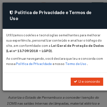
Política de Privacidade e Termos de
Uso
Acessar
Utilizamos cookies e tecnologias semelhantes para melhorar
sua experiência, personalizar conteúdo e analisar o tráfego do
site, em conformidade com a
Lei Geral de Proteção de Dados
Página Inicial
Legislações
Legislação Federal
Voltar
(Lei nº 13.709/2018 – LGPD)
.
Ao continuar navegando, você declara que leu e concorda com
Convênio ICMS Nº 112 DE
nossa
Política de Privacidade
e nosso
Termo de Uso
.
19/11/2014
Publicado no DOU em 20 nov 2014
Li e concordo
Compartilhar:
Autoriza o Estado de Pernambuco a conceder isenção do
ICMS nas saídas internas de lâmpadas, material elétrico e