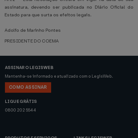
assinatura, devendo ser publicada no Diário Oficial do
Estado para que surta os efeitos legais.
Adolfo de Marinho Pontes
PRESIDENTE DO COEMA
ASSINAR O LEGISWEB
Mantenha-se informado e atualizado com o LegisWeb.
COMO ASSINAR
LIGUE GRÁTIS
0800 202 5544