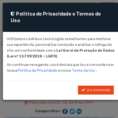
Política de Privacidade e Termos de
Uso
Acessar
Utilizamos cookies e tecnologias semelhantes para melhorar
sua experiência, personalizar conteúdo e analisar o tráfego do
site, em conformidade com a
Lei Geral de Proteção de Dados
Página Inicial
Legislações
Legislação Estadual - Ceará
(Lei nº 13.709/2018 – LGPD)
.
Ao continuar navegando, você declara que leu e concorda com
Voltar
nossa
Política de Privacidade
e nosso
Termo de Uso
.
Resolução COEMA Nº 7 DE
30/04/1997
Li e concordo
Publicado no DOE - CE em 9 mai 1997
Compartilhar: