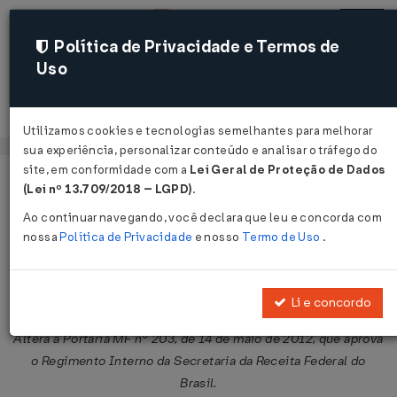
Política de Privacidade e Termos de
Uso
Acessar
Utilizamos cookies e tecnologias semelhantes para melhorar
sua experiência, personalizar conteúdo e analisar o tráfego do
site, em conformidade com a
Lei Geral de Proteção de Dados
Página Inicial
Legislações
Legislação Federal
Voltar
(Lei nº 13.709/2018 – LGPD)
.
Ao continuar navegando, você declara que leu e concorda com
Portaria MF Nº 448 DE 27/10/2014
nossa
Política de Privacidade
e nosso
Termo de Uso
.
Publicado no DOU em 31 out 2014
Compartilhar:
Li e concordo
Altera a Portaria MF nº 203, de 14 de maio de 2012, que aprova
o Regimento Interno da Secretaria da Receita Federal do
Brasil.