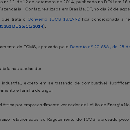
rio nº 12, de 12 de setembro de 2014, publicado no DOU em 15
Fazendária - Confaz, realizada em Brasília, DF, no dia 26 de ago
e que trata o
Convênio ICMS 18/1992
fica condicionada à re
35382 DE 25/11/2014
).
egulamento do ICMS, aprovado pelo
Decreto nº 20.686 , de 28 
utária nas saídas de:
ndustrial, exceto em se tratando de combustível, lubrificant
cimento e farinha de trigo;
 elétrica por empreendimento vencedor de Leilão de Energia Nov
 abaixo relacionados ao Regulamento do ICMS, aprovado pel