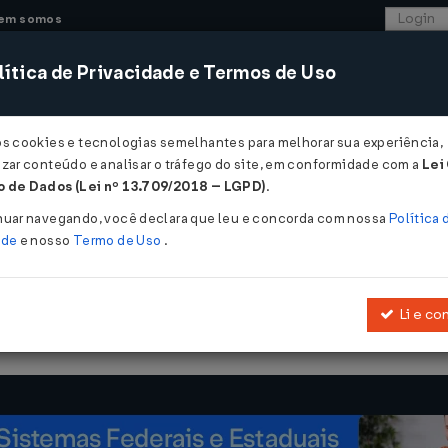
em somos
ítica de Privacidade e Termos de Uso
CONSULTORIA
SISTEMAS
COMÉRCIO EXTER
os cookies e tecnologias semelhantes para melhorar sua experiência,
zar conteúdo e analisar o tráfego do site, em conformidade com a
Lei
 - Amazonas
 de Dados (Lei nº 13.709/2018 – LGPD)
.
2014
nuar navegando, você declara que leu e concorda com nossa
Política 
ade
e nosso
Termo de Uso
.
Li e co
o Regulamento do ICMS, aprovado pelo
Decreto nº 20.686, de 1999
,