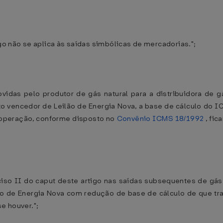
igo não se aplica às saídas simbólicas de mercadorias.";
ovidas pelo produtor de gás natural para a distribuidora de 
 vencedor de Leilão de Energia Nova, a base de cálculo do ICM
a operação, conforme disposto no
Convênio ICMS 18/1992
, fic
inciso II do caput deste artigo nas saídas subsequentes de gá
o de Energia Nova com redução de base de cálculo de que trat
e houver.";