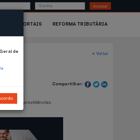
Acessar
IOR
PORTAIS
REFORMA TRIBUTÁRIA
 Geral de
Voltar
de
Compartilhar:
ncordo
 e dá outras providências.