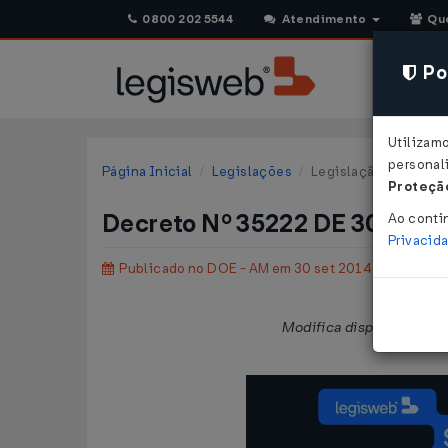
0800 202 5544
Atendimento
Qu
Pol
Utilizam
personali
Página Inicial
Legislações
Legislação Estadual
Proteção
Decreto Nº 35222 DE 30/09/
Ao conti
Privacid
Publicado no DOE - AM em 30 set 2014
Modifica dispositivos d