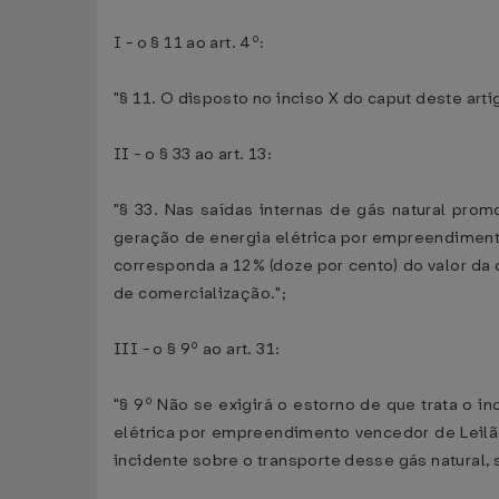
I - o § 11 ao art. 4º:
"§ 11. O disposto no inciso X do caput deste art
II - o § 33 ao art. 13:
"§ 33. Nas saídas internas de gás natural prom
geração de energia elétrica por empreendimento
corresponda a 12% (doze por cento) do valor d
de comercialização.";
III - o § 9º ao art. 31:
"§ 9º Não se exigirá o estorno de que trata o 
elétrica por empreendimento vencedor de Leilã
incidente sobre o transporte desse gás natural, s