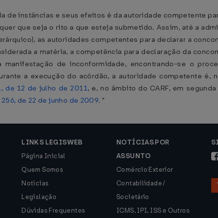
a de instâncias e seus efeitos é da autoridade competente pa
lquer que seja o rito a que esteja submetido. Assim, até a ad
ierárquico), as autoridades competentes para declarar a conc
nsiderada a matéria, a competência para declaração da conco
 manifestação de inconformidade, encontrando-se o proce
 durante a execução do acórdão, a autoridade competente é, n
1, de 12 de julho de 2011
, e, no âmbito do CARF, em segunda
º 256, de 22 de junho de 2009
. "
LINKS LEGISWEB
NOTÍCIAS POR
S
Página Inicial
ASSUNTO
Quem Somos
Comércio Exterior
Notícias
Contabilidade /
Legislação
Societário
Dúvidas Frequentes
ICMS, IPI, ISS e Outros