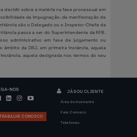
ra decidir sobre a matéria na fase processual em
missibilidade da impugnação, da manifestação de
omitância são o Delegado ou o Inspetor-Chefe da
mitância passa a ser do Superintendente da RFB.
sso administrativo em fase de julgamento ou
o âmbito da DRJ, em primeira instância, aquela
 instância, aquela designada nos termos do seu
IGA-NOS
JÁ SOU CLIENTE
Área do Assinante
Fale Conosco
TRABALHE CONOSCO
Telefones