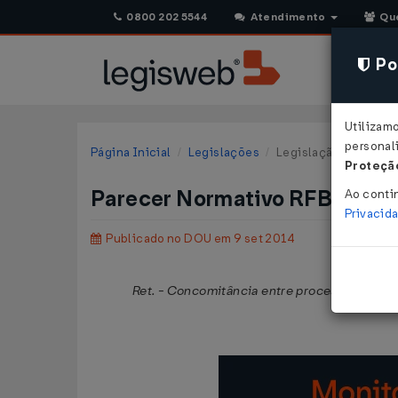
0800 202 5544
Atendimento
Qu
Pol
Utilizam
personali
Página Inicial
Legislações
Legislação Federal
Proteção
Parecer Normativo RFB/COSI
Ao conti
Privacid
Publicado no DOU em 9 set 2014
Ret. - Concomitância entre processo administ