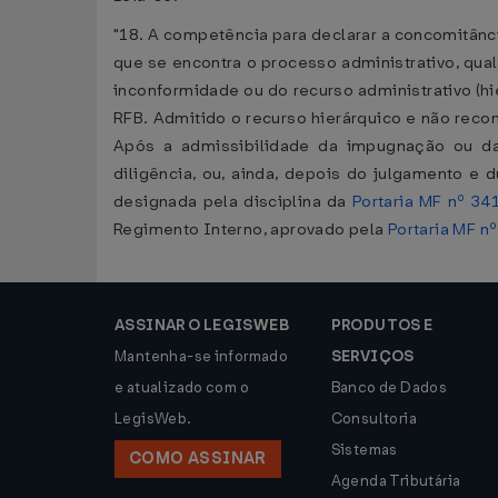
"18. A competência para declarar a concomitânci
que se encontra o processo administrativo, qua
inconformidade ou do recurso administrativo (h
RFB. Admitido o recurso hierárquico e não reco
Após a admissibilidade da impugnação ou da
diligência, ou, ainda, depois do julgamento e
designada pela disciplina da
Portaria MF nº 34
Regimento Interno, aprovado pela
Portaria MF n
ASSINAR O LEGISWEB
PRODUTOS E
Mantenha-se informado
SERVIÇOS
e atualizado com o
Banco de Dados
LegisWeb.
Consultoria
Sistemas
COMO ASSINAR
Agenda Tributária