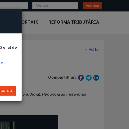
Acessar
IOR
PORTAIS
REFORMA TRIBUTÁRIA
 Geral de
Voltar
de
Compartilhar:
ncordo
 do processo judicial. Renúncia às instâncias