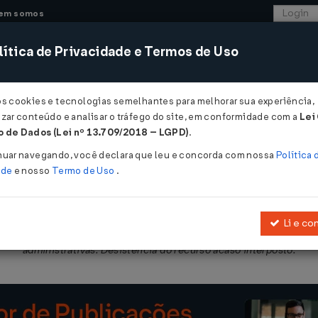
em somos
ítica de Privacidade e Termos de Uso
CONSULTORIA
SISTEMAS
COMÉRCIO EXTER
os cookies e tecnologias semelhantes para melhorar sua experiência,
zar conteúdo e analisar o tráfego do site, em conformidade com a
Lei
 de Dados (Lei nº 13.709/2018 – LGPD)
.
T Nº 7 DE 22/08/2014
nuar navegando, você declara que leu e concorda com nossa
Política 
ade
e nosso
Termo de Uso
.
Li e co
rativo fiscal e processo judicial com o mesmo objeto. Prevalência
administrativas. Desistência do recurso acaso interposto.