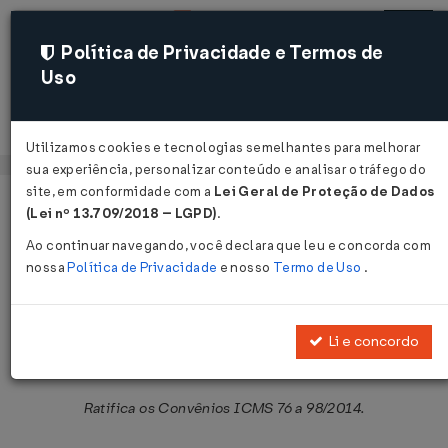
Política de Privacidade e Termos de
Uso
Acessar
Utilizamos cookies e tecnologias semelhantes para melhorar
sua experiência, personalizar conteúdo e analisar o tráfego do
site, em conformidade com a
Lei Geral de Proteção de Dados
Página Inicial
Legislações
Legislação Federal
Voltar
(Lei nº 13.709/2018 – LGPD)
.
Ao continuar navegando, você declara que leu e concorda com
Ato Declaratório CONFAZ/SE Nº 11
nossa
Política de Privacidade
e nosso
Termo de Uso
.
DE 04/09/2014
Publicado no DOU em 5 set 2014
Li e concordo
Compartilhar:
Ratifica os Convênios ICMS 76 a 98/2014.