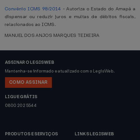
Convênio ICMS 98/2014
- Autoriza o Estado do Amapá a
dispensar ou reduzir juros e multas de débitos fiscais,
relacionados ao ICMS.
MANUEL DOS ANJOS MARQUES TEIXEIRA
ASSINAR O LEGISWEB
Mantenha-se informado e atualizado com o LegisWeb.
COMO ASSINAR
LIGUE GRÁTIS
0800 202 5544
PRODUTOS E SERVIÇOS
LINKS LEGISWEB