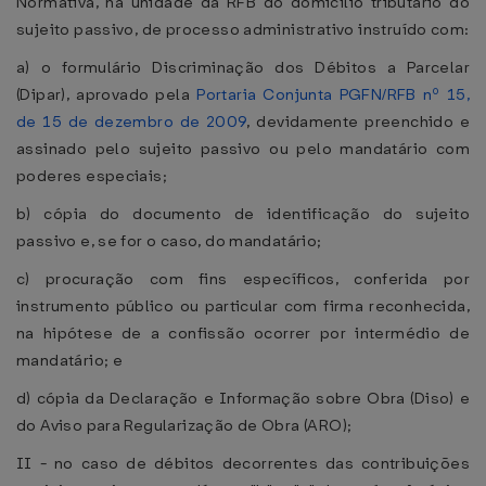
Normativa, na unidade da RFB do domicílio tributário do
sujeito passivo, de processo administrativo instruído com:
a) o formulário Discriminação dos Débitos a Parcelar
(Dipar), aprovado pela
Portaria Conjunta PGFN/RFB nº 15,
de 15 de dezembro de 2009
, devidamente preenchido e
assinado pelo sujeito passivo ou pelo mandatário com
poderes especiais;
b) cópia do documento de identificação do sujeito
passivo e, se for o caso, do mandatário;
c) procuração com fins específicos, conferida por
instrumento público ou particular com firma reconhecida,
na hipótese de a confissão ocorrer por intermédio de
mandatário; e
d) cópia da Declaração e Informação sobre Obra (Diso) e
do Aviso para Regularização de Obra (ARO);
II - no caso de débitos decorrentes das contribuições