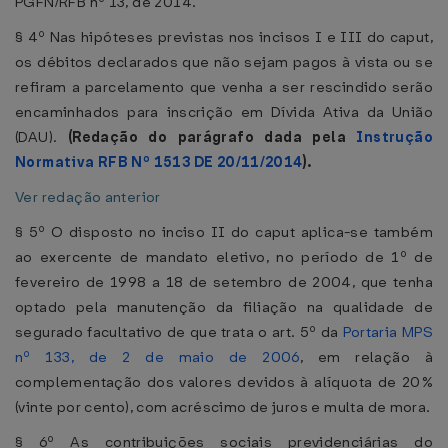
PGFN/RFB nº 13, de 2014.
§ 4º Nas hipóteses previstas nos incisos I e III do caput,
os débitos declarados que não sejam pagos à vista ou se
refiram a parcelamento que venha a ser rescindido serão
encaminhados para inscrição em Dívida Ativa da União
(DAU).
(Redação do parágrafo dada pela
Instrução
Normativa RFB Nº 1513 DE 20/11/2014
).
Ver redação anterior
§ 5º O disposto no inciso II do caput aplica-se também
ao exercente de mandato eletivo, no período de 1º de
fevereiro de 1998 a 18 de setembro de 2004, que tenha
optado pela manutenção da filiação na qualidade de
segurado facultativo de que trata o art. 5º da
Portaria MPS
nº 133, de 2 de maio de 2006
, em relação à
complementação dos valores devidos à alíquota de 20%
(vinte por cento), com acréscimo de juros e multa de mora.
§ 6º As contribuições sociais previdenciárias do