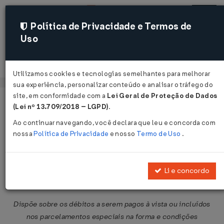
Política de Privacidade e Termos de
Uso
Acessar
Utilizamos cookies e tecnologias semelhantes para melhorar
sua experiência, personalizar conteúdo e analisar o tráfego do
site, em conformidade com a
Lei Geral de Proteção de Dados
Página Inicial
Legislações
Legislação Federal
Voltar
(Lei nº 13.709/2018 – LGPD)
.
Ao continuar navegando, você declara que leu e concorda com
Instrução Normativa RFB Nº 1491
nossa
Política de Privacidade
e nosso
Termo de Uso
.
DE 19/08/2014
Publicado no DOU em 20 ago 2014
Li e concordo
Compartilhar:
Dispõe sobre os débitos a serem pagos à vista ou incluídos
nos parcelamentos especiais na forma e condições