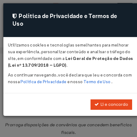
Política de Privacidade e Termos de
Uso
Acessar
Utilizamos cookies e tecnologias semelhantes para melhorar
sua experiência, personalizar conteúdo e analisar o tráfego do
site, em conformidade com a
Lei Geral de Proteção de Dados
Página Inicial
Legislações
Legislação Federal
Voltar
(Lei nº 13.709/2018 – LGPD)
.
Ao continuar navegando, você declara que leu e concorda com
Convênio ICMS Nº 83 DE
nossa
Política de Privacidade
e nosso
Termo de Uso
.
15/08/2014
Publicado no DOU em 19 ago 2014
Li e concordo
Compartilhar:
Prorroga disposições de convênios que concedem benefícios
fiscais.