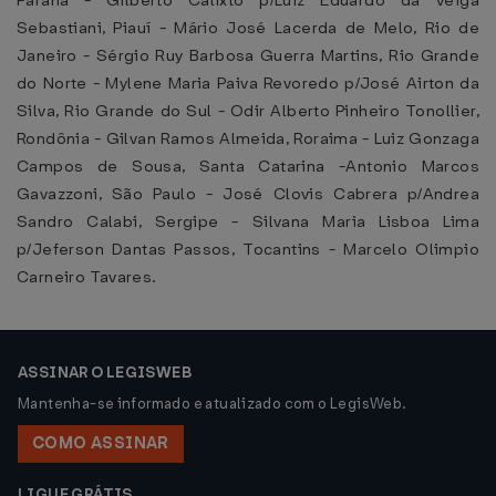
Paraná - Gilberto Calixto p/Luiz Eduardo da Veiga
Sebastiani, Piauí - Mário José Lacerda de Melo, Rio de
Janeiro - Sérgio Ruy Barbosa Guerra Martins, Rio Grande
do Norte - Mylene Maria Paiva Revoredo p/José Airton da
Silva, Rio Grande do Sul - Odir Alberto Pinheiro Tonollier,
Rondônia - Gilvan Ramos Almeida, Roraima - Luiz Gonzaga
Campos de Sousa, Santa Catarina -Antonio Marcos
Gavazzoni, São Paulo - José Clovis Cabrera p/Andrea
Sandro Calabi, Sergipe - Silvana Maria Lisboa Lima
p/Jeferson Dantas Passos, Tocantins - Marcelo Olimpio
Carneiro Tavares.
ASSINAR O LEGISWEB
Mantenha-se informado e atualizado com o LegisWeb.
COMO ASSINAR
LIGUE GRÁTIS