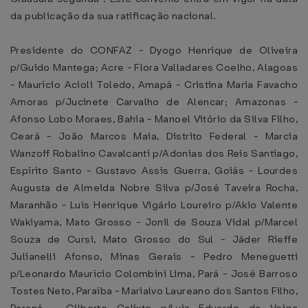
da publicação da sua ratificação nacional.
Presidente do CONFAZ - Dyogo Henrique de Oliveira
p/Guido Mantega; Acre - Flora Valladares Coelho, Alagoas
- Maurício Acioli Toledo, Amapá - Cristina Maria Favacho
Amoras p/Jucinete Carvalho de Alencar; Amazonas -
Afonso Lobo Moraes, Bahia - Manoel Vitório da Silva Filho,
Ceará - João Marcos Maia, Distrito Federal - Marcia
Wanzoff Robalino Cavalcanti p/Adonias dos Reis Santiago,
Espírito Santo - Gustavo Assis Guerra, Goiás - Lourdes
Augusta de Almeida Nobre Silva p/José Taveira Rocha,
Maranhão - Luís Henrique Vigário Loureiro p/Akio Valente
Wakiyama, Mato Grosso - Jonil de Souza Vidal p/Marcel
Souza de Cursi, Mato Grosso do Sul - Jáder Rieffe
Julianelli Afonso, Minas Gerais - Pedro Meneguetti
p/Leonardo Maurício Colombini Lima, Pará - José Barroso
Tostes Neto, Paraíba - Marialvo Laureano dos Santos Filho,