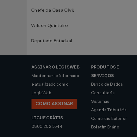
Chefe da Casa Civil
Wilson Quinteiro
Deputado Estadual
ASSINAR O LEGISWEB
PRODUTOS E
Mantenha-se informado
SERVIÇOS
e atualizado com o
Banco de Dados
LegisWeb.
Consultoria
Sistemas
COMO ASSINAR
Agenda Tributária
LIGUE GRÁTIS
Comércio Exterior
0800 202 5544
Boletim Diário