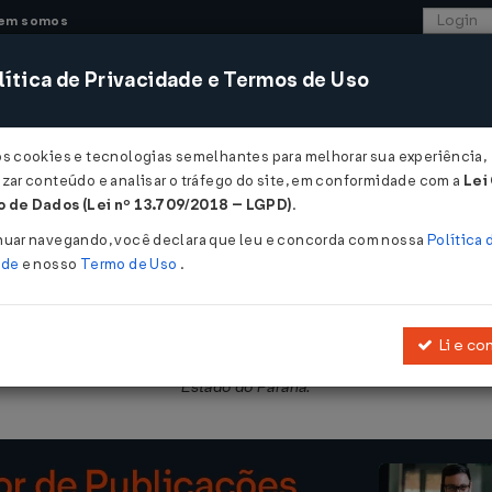
em somos
ítica de Privacidade e Termos de Uso
CONSULTORIA
SISTEMAS
COMÉRCIO EXTER
os cookies e tecnologias semelhantes para melhorar sua experiência,
zar conteúdo e analisar o tráfego do site, em conformidade com a
Lei
- Paraná
 de Dados (Lei nº 13.709/2018 – LGPD)
.
nuar navegando, você declara que leu e concorda com nossa
Política 
ade
e nosso
Termo de Uso
.
Li e co
atuito de pulseira de identificação a crianças de até doze anos e
Estado do Paraná.