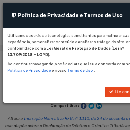
Política de Privacidade e Termos de Uso
Utilizamos cookies e tecnologias semelhantes para melhorar sua
Acessar
experiência, personalizar conteúdo e analisar o tráfego do site, e
conformidade com a
Lei Geral de Proteção de Dados (Lei nº
13.709/2018 – LGPD)
.
Página Inicial
Legislações
Legislação Federal
Ao continuar navegando, você declara que leu e concorda com n
Política de Privacidade
e nosso
Termo de Uso
.
Instrução Normativa RFB Nº 1478
07/07/2014
Li e co
Publicado no DOU em 8 jul 2014
Compartilhar:
Altera a
Instrução Normativa RFB nº 1.110, de 24 de dezembro
que dispõe sobre a Declaração de Débitos e Créditos Tributário