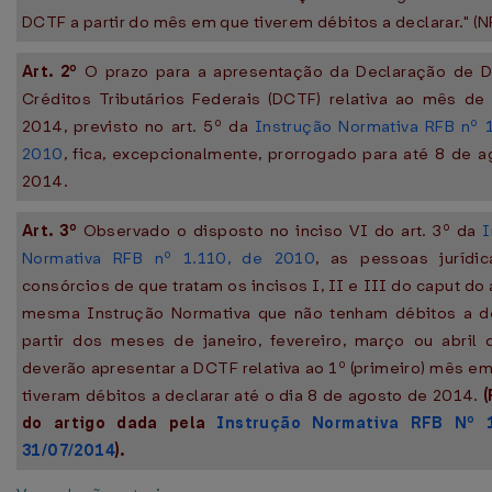
DCTF a partir do mês em que tiverem débitos a declarar." (N
Art. 2º
O prazo para a apresentação da Declaração de D
Créditos Tributários Federais (DCTF) relativa ao mês de
2014, previsto no art. 5º da
Instrução Normativa RFB nº 
2010
, fica, excepcionalmente, prorrogado para até 8 de 
2014.
Art. 3º
Observado o disposto no inciso VI do art. 3º da
I
Normativa RFB nº 1.110, de 2010
, as pessoas jurídi
consórcios de que tratam os incisos I, II e III do caput do a
mesma Instrução Normativa que não tenham débitos a de
partir dos meses de janeiro, fevereiro, março ou abril 
deverão apresentar a DCTF relativa ao 1º (primeiro) mês e
tiveram débitos a declarar até o dia 8 de agosto de 2014.
do artigo dada pela
Instrução Normativa RFB Nº 
31/07/2014
).