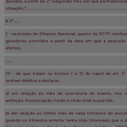
declarar, a partir do 2º (segundo) mês em que permanece
situação.?.................................................................................
§ 2º .....
I - excluídas do Simples Nacional, quanto às DCTF relativa
geradores ocorridos a partir da data em que a exclusão 
efeitos;
.....
IV - de que tratam os incisos I e II do caput do art. 2
tenham débitos a declarar:
a) em relação ao mês de ocorrência do evento, nos 
extinção, incorporação, fusão e cisão total ou parcial;
b) em relação ao último mês de cada trimestre do anocal
quando no trimestre anterior tenha sido informado que o 