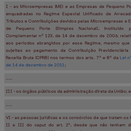
I - as Microempresas (ME) e as Empresas de Pequeno Por
enquadradas no Regime Especial Unificado de Arreca
Tributos e Contribuições devidos pelas Microempresas e 
de Pequeno Porte (Simples Nacional), instituído 
Complementar nº 123, de 14 de dezembro de 2006, relat
aos períodos abrangidos por esse Regime, mesmo que
sujeitas ao pagamento da Contribuição Previdenciária
Receita Bruta (CPRB) nos termos dos arts. 7º e 8º da
Lei n
de 14 de dezembro de 2011
;
.....
III - os órgãos públicos da administração direta da União; 
.....
VI - as pessoas jurídicas e os consórcios de que tratam os i
II e III do caput do art. 2º, desde que não tenham d