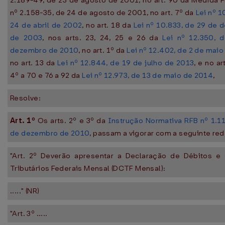
2.189-49, de 23 de agosto de 2001, no art. 90 da Medida P
nº 2.158-35, de 24 de agosto de 2001, no art. 7º da
Lei nº 1
24 de abril de 2002
, no art. 18 da
Lei nº 10.833, de 29 de
de 2003
, nos arts. 23, 24, 25 e 26 da
Lei nº 12.350, 
dezembro de 2010
, no art. 1º da
Lei nº 12.402, de 2 de mai
no art. 13 da
Lei nº 12.844, de 19 de julho de 2013
, e no ar
4º a 70 e 76 a 92 da
Lei nº 12.973, de 13 de maio de 2014
,
Resolve:
Art. 1º
Os arts. 2º e 3º da
Instrução Normativa RFB nº 1.1
de dezembro de 2010
, passam a vigorar com a seguinte re
"Art. 2º Deverão apresentar a Declaração de Débitos e 
Tributários Federais Mensal (DCTF Mensal):
....." (NR)
"Art. 3º .....