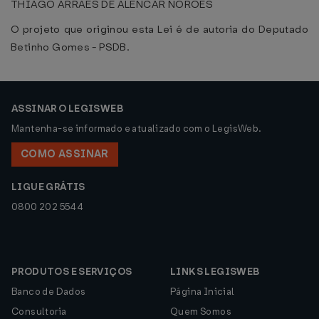
THIAGO ARRAES DE ALENCAR NORÕES
O projeto que originou esta Lei é de autoria do Deputado
Betinho Gomes - PSDB.
ASSINAR O LEGISWEB
Mantenha-se informado e atualizado com o LegisWeb.
COMO ASSINAR
LIGUE GRÁTIS
0800 202 5544
PRODUTOS E SERVIÇOS
LINKS LEGISWEB
Banco de Dados
Página Inicial
Consultoria
Quem Somos