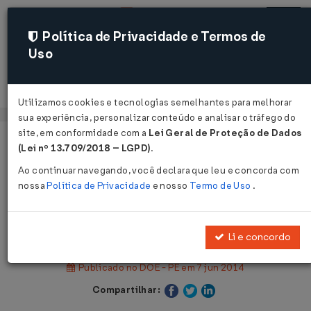
Política de Privacidade e Termos de
Uso
Acessar
Utilizamos cookies e tecnologias semelhantes para melhorar
sua experiência, personalizar conteúdo e analisar o tráfego do
site, em conformidade com a
Lei Geral de Proteção de Dados
Página Inicial
Legislações
(Lei nº 13.709/2018 – LGPD)
.
Legislação Estadual - Pernambuco
Ao continuar navegando, você declara que leu e concorda com
nossa
Política de Privacidade
e nosso
Termo de Uso
.
Voltar
Lei Nº 15308 DE 06/06/2014
Li e concordo
Publicado no DOE - PE em 7 jun 2014
Compartilhar: