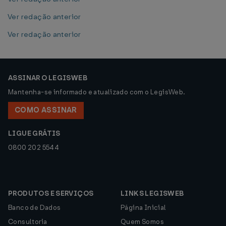
Ver redação anterior
Ver redação anterior
ASSINAR O LEGISWEB
Mantenha-se informado e atualizado com o LegisWeb.
COMO ASSINAR
LIGUE GRÁTIS
0800 202 5544
PRODUTOS E SERVIÇOS
LINKS LEGISWEB
Banco de Dados
Página Inicial
Consultoria
Quem Somos