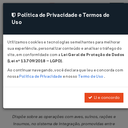
Política de Privacidade e Termos de
Uso
Acessar
Utilizamos cookies e tecnologias semelhantes para melhorar
sua experiência, personalizar conteúdo e analisar o tráfego do
site, em conformidade com a
Lei Geral de Proteção de Dados
Página Inicial
Legislações
Legislação Federal
Voltar
(Lei nº 13.709/2018 – LGPD)
.
Ao continuar navegando, você declara que leu e concorda com
Protocolo ICMS Nº 26 DE
nossa
Política de Privacidade
e nosso
Termo de Uso
.
20/05/2014
Publicado no DOU em 21 mai 2014
Li e concordo
Compartilhar:
Dispõe sobre as operações com aves, suínos, rações e
insumos, no sistema de integração, promovidas entre