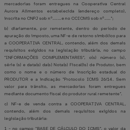
mercadorias foram entregues na Cooperativa Central
Aurora Alimentos estabelecida (endereço completo),
inscrita no CNPJ sob nº.......e no CCICMS sob nº.....";
b) diariamente, por remetente, dentro do período de
apuração do imposto, uma NF-e de retorno simbólico para
a COOPERATIVA CENTRAL, contendo, além dos demais
requisitos exigidos na legislação tributária, no campo
"INFORMAÇÕES COMPLEMENTARES", o(s) número (s),
série (s) e data(s) da(s) Nota(s) Fiscal(is) de Produtor, bem
como o nome e o número de inscrição estadual do
PRODUTOR e a indicação "Protocolo ICMS 26/14. Sem
valor para trânsito, as mercadorias foram entregues
mediante documento fiscal do produtor rural remetente".
c) NF-e de venda contra a COOPERATIVA CENTRAL,
contendo, além dos demais requisitos exigidos na
legislação tributária:
1 - no campo "BASE DE CÁLCULO DO ICMS", o valor da