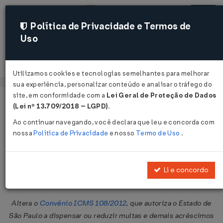
Política de Privacidade e Termos de
Uso
Acessar
Utilizamos cookies e tecnologias semelhantes para melhorar
sua experiência, personalizar conteúdo e analisar o tráfego do
site, em conformidade com a
Lei Geral de Proteção de Dados
Página Inicial
Legislações
Legislação Federal
Voltar
(Lei nº 13.709/2018 – LGPD)
.
Ao continuar navegando, você declara que leu e concorda com
Convênio ICMS Nº 24 DE
nossa
Política de Privacidade
e nosso
Termo de Uso
.
21/03/2014
Publicado no DOU em 26 mar 2014
Li e concordo
Compartilhar:
Altera o
Convênio ICMS 108/2012
, que autoriza o Estado de
São Paulo a dispensar ou reduzir multas e demais acréscimos