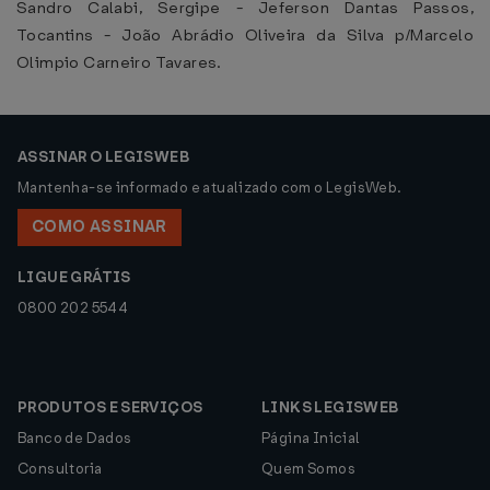
Sandro Calabi, Sergipe - Jeferson Dantas Passos,
Tocantins - João Abrádio Oliveira da Silva p/Marcelo
Olimpio Carneiro Tavares.
ASSINAR O LEGISWEB
Mantenha-se informado e atualizado com o LegisWeb.
COMO ASSINAR
LIGUE GRÁTIS
0800 202 5544
PRODUTOS E SERVIÇOS
LINKS LEGISWEB
Banco de Dados
Página Inicial
Consultoria
Quem Somos