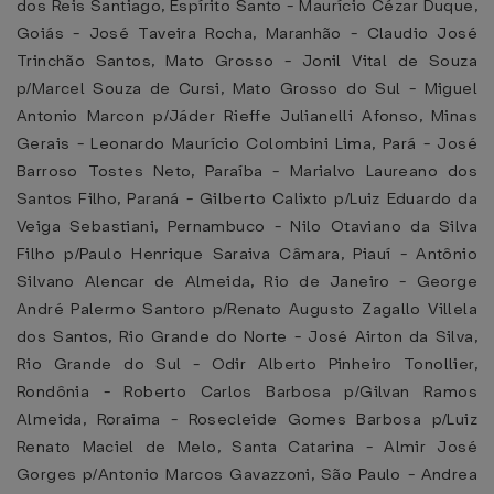
dos Reis Santiago, Espírito Santo - Maurício Cézar Duque,
Goiás - José Taveira Rocha, Maranhão - Claudio José
Trinchão Santos, Mato Grosso - Jonil Vital de Souza
p/Marcel Souza de Cursi, Mato Grosso do Sul - Miguel
Antonio Marcon p/Jáder Rieffe Julianelli Afonso, Minas
Gerais - Leonardo Maurício Colombini Lima, Pará - José
Barroso Tostes Neto, Paraíba - Marialvo Laureano dos
Santos Filho, Paraná - Gilberto Calixto p/Luiz Eduardo da
Veiga Sebastiani, Pernambuco - Nilo Otaviano da Silva
Filho p/Paulo Henrique Saraiva Câmara, Piauí - Antônio
Silvano Alencar de Almeida, Rio de Janeiro - George
André Palermo Santoro p/Renato Augusto Zagallo Villela
dos Santos, Rio Grande do Norte - José Airton da Silva,
Rio Grande do Sul - Odir Alberto Pinheiro Tonollier,
Rondônia - Roberto Carlos Barbosa p/Gilvan Ramos
Almeida, Roraima - Rosecleide Gomes Barbosa p/Luiz
Renato Maciel de Melo, Santa Catarina - Almir José
Gorges p/Antonio Marcos Gavazzoni, São Paulo - Andrea