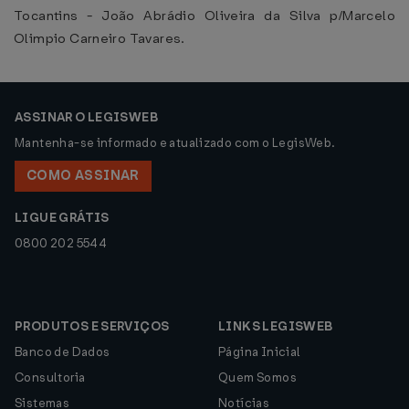
Tocantins - João Abrádio Oliveira da Silva p/Marcelo
Olimpio Carneiro Tavares.
ASSINAR O LEGISWEB
Mantenha-se informado e atualizado com o LegisWeb.
COMO ASSINAR
LIGUE GRÁTIS
0800 202 5544
PRODUTOS E SERVIÇOS
LINKS LEGISWEB
Banco de Dados
Página Inicial
Consultoria
Quem Somos
Sistemas
Notícias