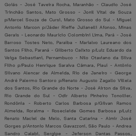
Goiás - José Taveira Rocha, Maranhão - Claudio José
Trinchão Santos, Mato Grosso - Jonil Vital de Souza
p/Marcel Souza de Cursi, Mato Grosso do Sul - Miguel
Antonio Marcon p/Jáder Rieffe Julianelli Afonso, Minas
Gerais - Leonardo Maurício Colombini Lima, Pará - José
Barroso Tostes Neto, Paraíba - Marialvo Laureano dos
Santos Filho, Paraná - Gilberto Calixto p/Luiz Eduardo da
Veiga Sebastiani, Pernambuco - Nilo Otaviano da Silva
Filho p/Paulo Henrique Saraiva Câmara, Piauí - Antônio
Silvano Alencar de Almeida, Rio de Janeiro - George
André Palermo Santoro p/Renato Augusto Zagallo Villela
dos Santos, Rio Grande do Norte - José Airton da Silva,
Rio Grande do Sul - Odir Alberto Pinheiro Tonollier,
Rondônia - Roberto Carlos Barbosa p/Gilvan Ramos
Almeida, Roraima - Rosecleide Gomes Barbosa p/Luiz
Renato Maciel de Melo, Santa Catarina - Almir José
Gorges p/Antonio Marcos Gavazzoni, São Paulo - Andrea
Sandro Calabi, Sergipe - Jeferson Dantas Passos,