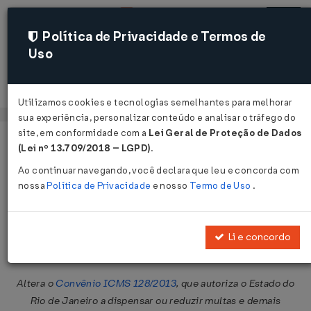
Política de Privacidade e Termos de
Uso
Acessar
Utilizamos cookies e tecnologias semelhantes para melhorar
sua experiência, personalizar conteúdo e analisar o tráfego do
site, em conformidade com a
Lei Geral de Proteção de Dados
Página Inicial
Legislações
Legislação Federal
Voltar
(Lei nº 13.709/2018 – LGPD)
.
Ao continuar navegando, você declara que leu e concorda com
Convênio ICMS Nº 21 DE
nossa
Política de Privacidade
e nosso
Termo de Uso
.
21/03/2014
Publicado no DOU em 26 mar 2014
Li e concordo
Compartilhar:
Altera o
Convênio ICMS 128/2013
, que autoriza o Estado do
Rio de Janeiro a dispensar ou reduzir multas e demais