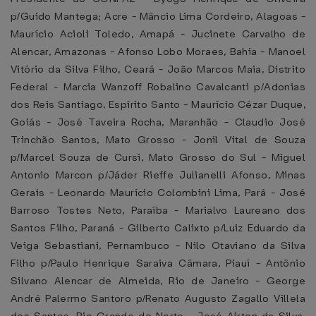
p/Guido Mantega; Acre - Mâncio Lima Cordeiro, Alagoas -
Maurício Acioli Toledo, Amapá - Jucinete Carvalho de
Alencar, Amazonas - Afonso Lobo Moraes, Bahia - Manoel
Vitório da Silva Filho, Ceará - João Marcos Maia, Distrito
Federal - Marcia Wanzoff Robalino Cavalcanti p/Adonias
dos Reis Santiago, Espírito Santo - Maurício Cézar Duque,
Goiás - José Taveira Rocha, Maranhão - Claudio José
Trinchão Santos, Mato Grosso - Jonil Vital de Souza
p/Marcel Souza de Cursi, Mato Grosso do Sul - Miguel
Antonio Marcon p/Jáder Rieffe Julianelli Afonso, Minas
Gerais - Leonardo Maurício Colombini Lima, Pará - José
Barroso Tostes Neto, Paraíba - Marialvo Laureano dos
Santos Filho, Paraná - Gilberto Calixto p/Luiz Eduardo da
Veiga Sebastiani, Pernambuco - Nilo Otaviano da Silva
Filho p/Paulo Henrique Saraiva Câmara, Piauí - Antônio
Silvano Alencar de Almeida, Rio de Janeiro - George
André Palermo Santoro p/Renato Augusto Zagallo Villela