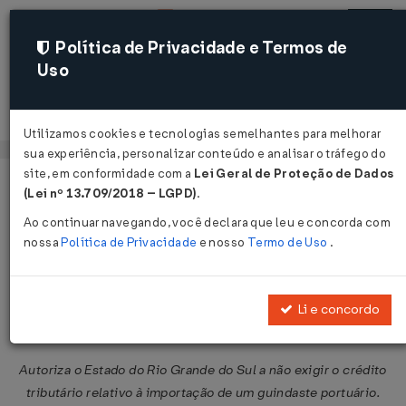
Política de Privacidade e Termos de
Uso
Acessar
Utilizamos cookies e tecnologias semelhantes para melhorar
sua experiência, personalizar conteúdo e analisar o tráfego do
site, em conformidade com a
Lei Geral de Proteção de Dados
Página Inicial
Legislações
Legislação Federal
Voltar
(Lei nº 13.709/2018 – LGPD)
.
Ao continuar navegando, você declara que leu e concorda com
Convênio ICMS Nº 19 DE
nossa
Política de Privacidade
e nosso
Termo de Uso
.
21/03/2014
Publicado no DOU em 26 mar 2014
Li e concordo
Compartilhar:
Autoriza o Estado do Rio Grande do Sul a não exigir o crédito
tributário relativo à importação de um guindaste portuário.