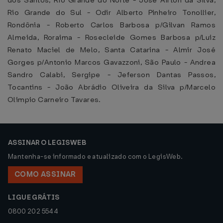
dos Santos, Rio Grande do Norte - José Airton da Silva,
Rio Grande do Sul - Odir Alberto Pinheiro Tonollier,
Rondônia - Roberto Carlos Barbosa p/Gilvan Ramos
Almeida, Roraima - Rosecleide Gomes Barbosa p/Luiz
Renato Maciel de Melo, Santa Catarina - Almir José
Gorges p/Antonio Marcos Gavazzoni, São Paulo - Andrea
Sandro Calabi, Sergipe - Jeferson Dantas Passos,
Tocantins - João Abrádio Oliveira da Silva p/Marcelo
Olimpio Carneiro Tavares.
ASSINAR O LEGISWEB
Mantenha-se informado e atualizado com o LegisWeb.
COMO ASSINAR
LIGUE GRÁTIS
0800 202 5544