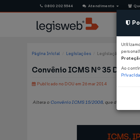
0800 202 5544
Atendimento
Qu
Pol
Utilizam
personali
Página Inicial
Legislações
Legislação Federal
Proteção
Convênio ICMS Nº 35 DE 21/
Ao conti
Privacid
Publicado no DOU em 26 mar 2014
Altera o
Convênio ICMS 15/2008
, que dispõe sobr