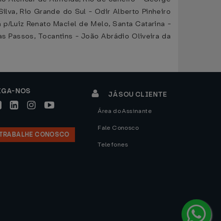
ilva, Rio Grande do Sul - Odir Alberto Pinheiro
p/Luiz Renato Maciel de Melo, Santa Catarina -
s Passos, Tocantins - João Abrádio Oliveira da
IGA-NOS
JÁ SOU CLIENTE
Área do Assinante
Fale Conosco
TRABALHE CONOSCO
Telefones