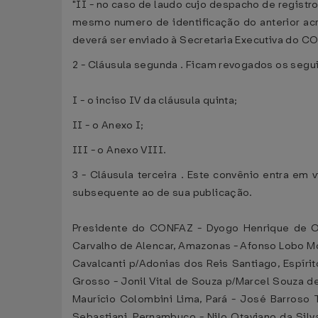
"II - no caso de laudo cujo despacho de registr
mesmo numero de identificação do anterior acr
deverá ser enviado à Secretaria Executiva do CO
2 - Cláusula segunda . Ficam revogados os segu
I - o inciso IV da cláusula quinta;
II - o Anexo I;
III - o Anexo VIII.
3 - Cláusula terceira . Este convênio entra em 
subsequente ao de sua publicação.
Presidente do CONFAZ - Dyogo Henrique de Oli
Carvalho de Alencar, Amazonas - Afonso Lobo Mora
Cavalcanti p/Adonias dos Reis Santiago, Espíri
Grosso - Jonil Vital de Souza p/Marcel Souza de
Maurício Colombini Lima, Pará - José Barroso T
Sebastiani, Pernambuco - Nilo Otaviano da Silv