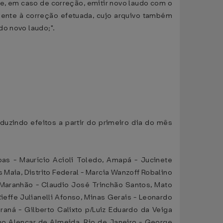
se, em caso de correção, emitir novo laudo com o
dente à correção efetuada, cujo arquivo também
do novo laudo;".
oduzindo efeitos a partir do primeiro dia do mês
as - Maurício Acioli Toledo, Amapá - Jucinete
 Maia, Distrito Federal - Marcia Wanzoff Robalino
, Maranhão - Claudio José Trinchão Santos, Mato
ieffe Julianelli Afonso, Minas Gerais - Leonardo
raná - Gilberto Calixto p/Luiz Eduardo da Veiga
ano Alencar de Almeida, Rio de Janeiro - George