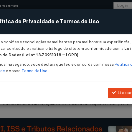
em somos
ítica de Privacidade e Termos de Uso
CONSULTORIA
SISTEMAS
COMÉRCIO EXTER
os cookies e tecnologias semelhantes para melhorar sua experiência,
zar conteúdo e analisar o tráfego do site, em conformidade com a
Lei
 de Dados (Lei nº 13.709/2018 – LGPD)
.
03/2014
nuar navegando, você declara que leu e concorda com nossa
Política 
ade
e nosso
Termo de Uso
.
Li e co
e normas e procedimentos relativos à análise de Programa Aplicati
funcionamento ao equipamento Emissor de Cupom Fiscal (ECF).