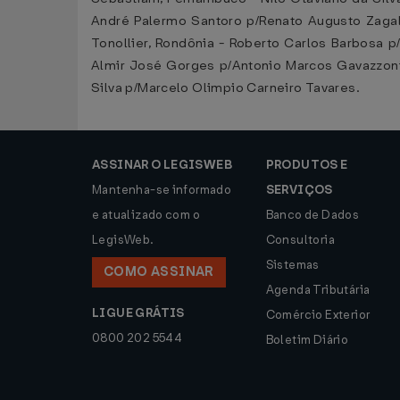
André Palermo Santoro p/Renato Augusto Zagallo
Tonollier, Rondônia - Roberto Carlos Barbosa 
Almir José Gorges p/Antonio Marcos Gavazzoni,
Silva p/Marcelo Olimpio Carneiro Tavares.
ASSINAR O LEGISWEB
PRODUTOS E
Mantenha-se informado
SERVIÇOS
e atualizado com o
Banco de Dados
LegisWeb.
Consultoria
Sistemas
COMO ASSINAR
Agenda Tributária
LIGUE GRÁTIS
Comércio Exterior
0800 202 5544
Boletim Diário