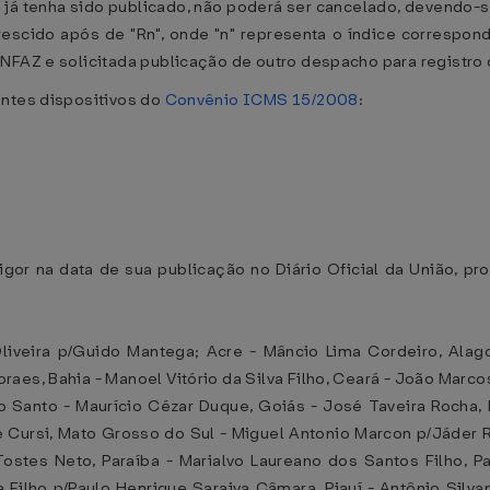
o já tenha sido publicado, não poderá ser cancelado, devendo-
escido após de "Rn", onde "n" representa o índice correspon
NFAZ e solicitada publicação de outro despacho para registro 
intes dispositivos do
Convênio ICMS 15/2008
:
vigor na data de sua publicação no Diário Oficial da União, pr
veira p/Guido Mantega; Acre - Mâncio Lima Cordeiro, Alago
es, Bahia - Manoel Vitório da Silva Filho, Ceará - João Marcos
to Santo - Maurício Cézar Duque, Goiás - José Taveira Rocha
 Cursi, Mato Grosso do Sul - Miguel Antonio Marcon p/Jáder R
ostes Neto, Paraíba - Marialvo Laureano dos Santos Filho, Pa
a Filho p/Paulo Henrique Saraiva Câmara, Piauí - Antônio Silv