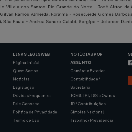
 Villela dos Santos, Rio Grande do Norte - José Airton da S
p/Gilvan Ramos Almeida, Roraima - Rosecleide Gomes Barbosa 
 São Paulo - Andrea Sandro Calabi, Sergipe - Jeferson Danta
LINKS LEGISWEB
NOTÍCIAS POR
S
Página Inicial
ASSUNTO
Quem Somos
Comércio Exterior
Notícias
Contabilidade /
Legislação
Societário
Dúvidas Frequentes
ICMS, IPI, ISS e Outros
Fale Conosco
IR / Contribuições
Política de Privacidade
Simples Nacional
Termo de Uso
Trabalho / Previdência