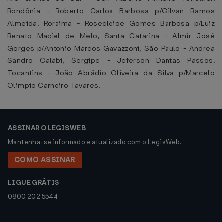
Rondônia - Roberto Carlos Barbosa p/Gilvan Ramos
Almeida, Roraima - Rosecleide Gomes Barbosa p/Luiz
Renato Maciel de Melo, Santa Catarina - Almir José
Gorges p/Antonio Marcos Gavazzoni, São Paulo - Andrea
Sandro Calabi, Sergipe - Jeferson Dantas Passos,
Tocantins - João Abrádio Oliveira da Silva p/Marcelo
Olimpio Carneiro Tavares.
ASSINAR O LEGISWEB
Mantenha-se informado e atualizado com o LegisWeb.
COMO ASSINAR
LIGUE GRÁTIS
0800 202 5544