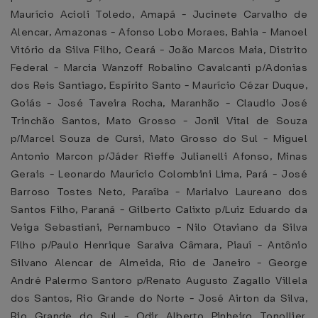
Maurício Acioli Toledo, Amapá - Jucinete Carvalho de
Alencar, Amazonas - Afonso Lobo Moraes, Bahia - Manoel
Vitório da Silva Filho, Ceará - João Marcos Maia, Distrito
Federal - Marcia Wanzoff Robalino Cavalcanti p/Adonias
dos Reis Santiago, Espírito Santo - Maurício Cézar Duque,
Goiás - José Taveira Rocha, Maranhão - Claudio José
Trinchão Santos, Mato Grosso - Jonil Vital de Souza
p/Marcel Souza de Cursi, Mato Grosso do Sul - Miguel
Antonio Marcon p/Jáder Rieffe Julianelli Afonso, Minas
Gerais - Leonardo Maurício Colombini Lima, Pará - José
Barroso Tostes Neto, Paraíba - Marialvo Laureano dos
Santos Filho, Paraná - Gilberto Calixto p/Luiz Eduardo da
Veiga Sebastiani, Pernambuco - Nilo Otaviano da Silva
Filho p/Paulo Henrique Saraiva Câmara, Piauí - Antônio
Silvano Alencar de Almeida, Rio de Janeiro - George
André Palermo Santoro p/Renato Augusto Zagallo Villela
dos Santos, Rio Grande do Norte - José Airton da Silva,
Rio Grande do Sul - Odir Alberto Pinheiro Tonollier,