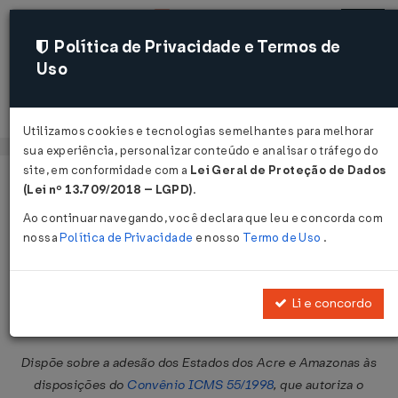
Política de Privacidade e Termos de
Uso
Acessar
Utilizamos cookies e tecnologias semelhantes para melhorar
sua experiência, personalizar conteúdo e analisar o tráfego do
site, em conformidade com a
Lei Geral de Proteção de Dados
Página Inicial
Legislações
Legislação Federal
Voltar
(Lei nº 13.709/2018 – LGPD)
.
Ao continuar navegando, você declara que leu e concorda com
Convênio ICMS Nº 13 DE
nossa
Política de Privacidade
e nosso
Termo de Uso
.
21/03/2014
Publicado no DOU em 26 mar 2014
Li e concordo
Compartilhar:
Dispõe sobre a adesão dos Estados dos Acre e Amazonas às
disposições do
Convênio ICMS 55/1998
, que autoriza o