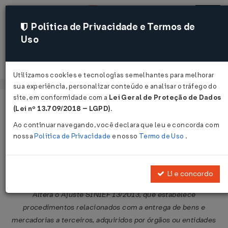
Política de Privacidade e Termos de
Uso
Acessar
Utilizamos cookies e tecnologias semelhantes para melhorar
sua experiência, personalizar conteúdo e analisar o tráfego do
site, em conformidade com a
Lei Geral de Proteção de Dados
Página Inicial
Legislações
Legislação Federal
Voltar
(Lei nº 13.709/2018 – LGPD)
.
Ao continuar navegando, você declara que leu e concorda com
Ajuste SINIEF Nº 2 DE 21/03/2014
nossa
Política de Privacidade
e nosso
Termo de Uso
.
Publicado no DOU em 26 mar 2014
Compartilhar:
Li e concordo
Altera o Ajuste SINIEF 13/2013, que estabelece
procedimentos relacionados com a entrega de bens e
mercadorias a terceiros, adquiridos por órgãos ou entidades