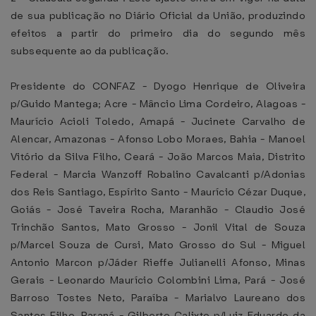
de sua publicação no Diário Oficial da União, produzindo
efeitos a partir do primeiro dia do segundo mês
subsequente ao da publicação.
Presidente do CONFAZ - Dyogo Henrique de Oliveira
p/Guido Mantega; Acre - Mâncio Lima Cordeiro, Alagoas -
Maurício Acioli Toledo, Amapá - Jucinete Carvalho de
Alencar, Amazonas - Afonso Lobo Moraes, Bahia - Manoel
Vitório da Silva Filho, Ceará - João Marcos Maia, Distrito
Federal - Marcia Wanzoff Robalino Cavalcanti p/Adonias
dos Reis Santiago, Espírito Santo - Maurício Cézar Duque,
Goiás - José Taveira Rocha, Maranhão - Claudio José
Trinchão Santos, Mato Grosso - Jonil Vital de Souza
p/Marcel Souza de Cursi, Mato Grosso do Sul - Miguel
Antonio Marcon p/Jáder Rieffe Julianelli Afonso, Minas
Gerais - Leonardo Maurício Colombini Lima, Pará - José
Barroso Tostes Neto, Paraíba - Marialvo Laureano dos
Santos Filho, Paraná - Gilberto Calixto p/Luiz Eduardo da