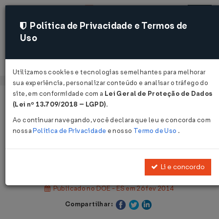
Política de Privacidade e Termos de
Uso
Acessar
Utilizamos cookies e tecnologias semelhantes para melhorar
sua experiência, personalizar conteúdo e analisar o tráfego do
site, em conformidade com a
Lei Geral de Proteção de Dados
Página Inicial
Legislações
(Lei nº 13.709/2018 – LGPD)
.
Legislação Estadual - Espírito Santo
Ao continuar navegando, você declara que leu e concorda com
nossa
Política de Privacidade
e nosso
Termo de Uso
.
Voltar
Decreto Nº 377-S DE 25/02/2014
Li e concordo
Publicado no DOE - ES em 26 fev 2014
Compartilhar: