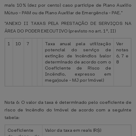
mais 10% (dez por cento) caso participe de Plano Auxílio
Mútuo - PAM ou de Plano Auxiliar de Emergência - PAE."
"ANEXO II TAXAS PELA PRESTAÇÃO DE SERVIÇOS NA
ÁREA DO PODER EXECUTIVO (previsto no art. 1º, II)
1
10
7
Taxa anual pela utilização
Ver
potencial do serviço de
notas
extinção de incêndios (valor
6, 7 e
determinado de acordo com o
8
Coeficiente de Risco de
Incêndio, expresso em
megajoule - MJ por imóvel)
Nota 6: O valor da taxa é determinado pelo coeficiente de
risco de incêndio do imóvel de acordo com a seguinte
tabela:
Coeficiente
Valor da taxa em reais (R$)