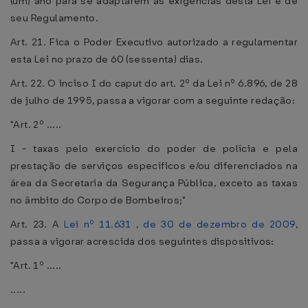
(um) ano para se adaptarem às exigências desta Lei e de
seu Regulamento.
Art. 21. Fica o Poder Executivo autorizado a regulamentar
esta Lei no prazo de 60 (sessenta) dias.
Art. 22. O inciso I do caput do art. 2º da Lei nº 6.896, de 28
de julho de 1995, passa a vigorar com a seguinte redação:
"Art. 2º .....
I - taxas pelo exercício do poder de polícia e pela
prestação de serviços específicos e/ou diferenciados na
área da Secretaria da Segurança Pública, exceto as taxas
no âmbito do Corpo de Bombeiros;"
Art. 23. A
Lei nº 11.631 , de 30 de dezembro de 2009
,
passa a vigorar acrescida dos seguintes dispositivos:
"Art. 1º .....
.....