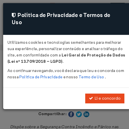
Política de Privacidade e Termos de
Uso
Acessar
Utilizamos cookies e tecnologias semelhantes para melhorar
sua experiência, personalizar conteúdo e analisar o tráfego do
site, em conformidade com a
Lei Geral de Proteção de Dados
Página Inicial
Legislações
Legislação Estadual - Bahia
(Lei nº 13.709/2018 – LGPD)
.
Ao continuar navegando, você declara que leu e concorda com
Voltar
nossa
Política de Privacidade
e nosso
Termo de Uso
.
Lei Nº 12929 DE 27/12/2013
Li e concordo
Publicado no DOE - BA em 29 dez 2013
Compartilhar:
Dispõe sobre a Segurança Contra Incêndio e Pânico nas