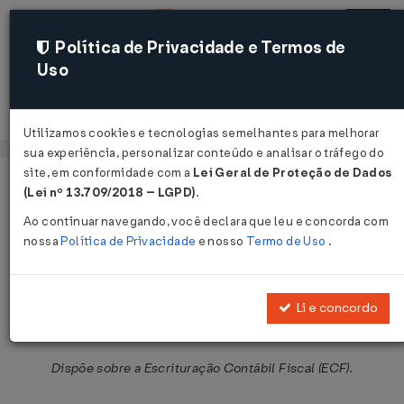
Política de Privacidade e Termos de
Uso
Acessar
Utilizamos cookies e tecnologias semelhantes para melhorar
sua experiência, personalizar conteúdo e analisar o tráfego do
site, em conformidade com a
Lei Geral de Proteção de Dados
Página Inicial
Legislações
Legislação Federal
Voltar
(Lei nº 13.709/2018 – LGPD)
.
Ao continuar navegando, você declara que leu e concorda com
Instrução Normativa RFB Nº 1422
nossa
Política de Privacidade
e nosso
Termo de Uso
.
DE 19/12/2013
Publicado no DOU em 20 dez 2013
Li e concordo
Compartilhar:
Dispõe sobre a Escrituração Contábil Fiscal (ECF).