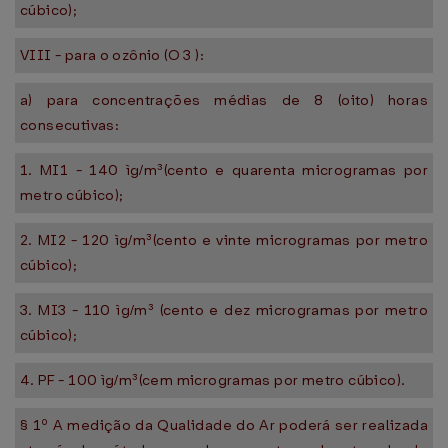
cúbico);
VIII - para o ozônio (O 3 ):
a) para concentrações médias de 8 (oito) horas
consecutivas:
1. MI1 - 140 ìg/m³(cento e quarenta microgramas por
metro cúbico);
2. MI2 - 120 ìg/m³(cento e vinte microgramas por metro
cúbico);
3. MI3 - 110 ìg/m³ (cento e dez microgramas por metro
cúbico);
4. PF - 100 ìg/m³(cem microgramas por metro cúbico).
§ 1º A medição da Qualidade do Ar poderá ser realizada