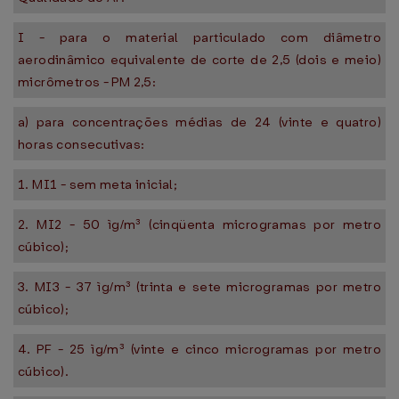
I - para o material particulado com diâmetro
aerodinâmico equivalente de corte de 2,5 (dois e meio)
micrômetros - PM 2,5:
a) para concentrações médias de 24 (vinte e quatro)
horas consecutivas:
1. MI1 - sem meta inicial;
2. MI2 - 50 ìg/m³ (cinqüenta microgramas por metro
cúbico);
3. MI3 - 37 ìg/m³ (trinta e sete microgramas por metro
cúbico);
4. PF - 25 ìg/m³ (vinte e cinco microgramas por metro
cúbico).