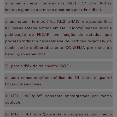
a primeira meta intermediária (MI1) - 14 g/m².30dias
(catorze gramas por metro quadrado por trinta dias).
a) as metas intermediárias (MI2) e (MI3) e o padrão final
(PF) serão estabelecidos em até 12 (doze) meses, após a
publicação do PEQAR, em função de estudos que
poderão indicar a necessidade de padrões regionais, os
quais serão deliberados pelo CONSEMA por meio de
Resolução específica.
V - para o dióxido de enxofre (SO2):
a) para concentrações médias de 24 (vinte e quatro)
horas consecutivas:
1. MI1 - 60 ìg/m³ (sessenta microgramas por metro
cúbico);
2. MI2 - 40 ìg/m³(quarenta microgramas por metro