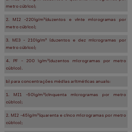
metro cúbico);
2. MI2 -220ìg/m³(duzentos e vinte microgramas por
metro cúbico);
3. MI3 - 210ìg/m³ (duzentos e dez microgramas por
metro cúbico);
4. PF - 200 ìg/m³(duzentos microgramas por metro
cúbico).
b) para concentrações médias aritméticas anuais:
1. MI1 -50ìg/m³(cinquenta microgramas por metro
cúbico);
2. MI2 -45ìg/m³(quarenta e cinco microgramas por metro
cúbico);