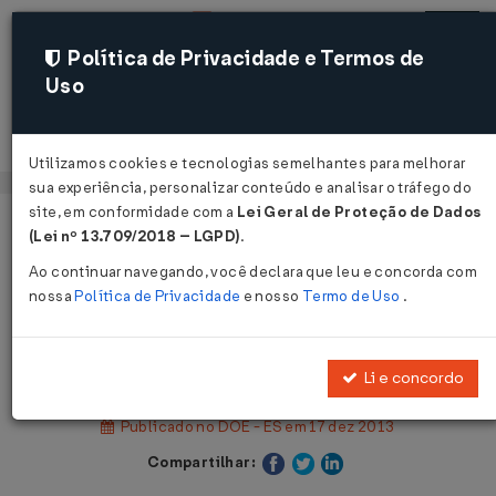
Política de Privacidade e Termos de
Uso
Acessar
Utilizamos cookies e tecnologias semelhantes para melhorar
sua experiência, personalizar conteúdo e analisar o tráfego do
site, em conformidade com a
Lei Geral de Proteção de Dados
Página Inicial
Legislações
(Lei nº 13.709/2018 – LGPD)
.
Legislação Estadual - Espírito Santo
Ao continuar navegando, você declara que leu e concorda com
nossa
Política de Privacidade
e nosso
Termo de Uso
.
Voltar
Decreto Nº 3463-R DE 16/12/2013
Li e concordo
Publicado no DOE - ES em 17 dez 2013
Compartilhar: